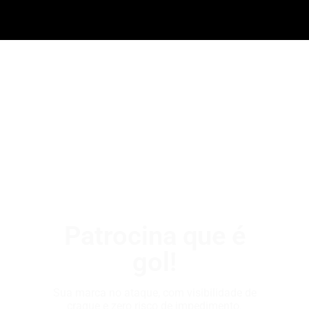
Patrocina que é
gol!
Sua marca no ataque, com visibilidade de
craque e zero risco de impedimento.