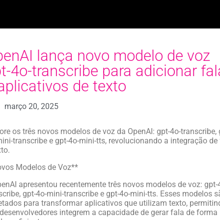
enAI lança novo modelo de voz
t-4o-transcribe para adicionar fal
aplicativos de texto
março 20, 2025
ore os três novos modelos de voz da OpenAI: gpt-4o-transcribe, 
ini-transcribe e gpt-4o-mini-tts, revolucionando a integração de 
xto.
ovos Modelos de Voz**
enAI apresentou recentemente três novos modelos de voz: gpt-
scribe, gpt-4o-mini-transcribe e gpt-4o-mini-tts. Esses modelos 
etados para transformar aplicativos que utilizam texto, permitin
desenvolvedores integrem a capacidade de gerar fala de forma