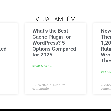
VEJA TAMBÉM
What’s the Best
Nev
Cache Plugin for
The
WordPress? 5
1,20
ted
Options Compared
Rati
for 2025
Wro
The
READ MORE »
READ 
10/09/2025
Nenhum
23/06/
comentário
coment