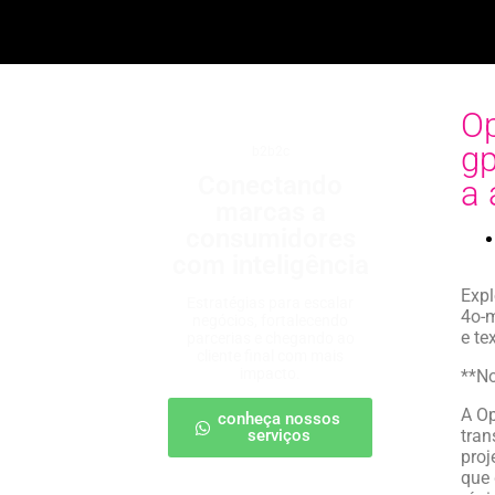
Op
gp
b2b2c
Conectando
a 
marcas a
consumidores
com inteligência
Expl
Estratégias para escalar
4o-m
negócios, fortalecendo
e te
parcerias e chegando ao
cliente final com mais
impacto.
**N
A Op
conheça nossos
serviços
tran
proj
que 