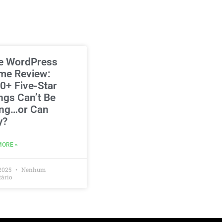
e WordPress
me Review:
0+ Five-Star
ngs Can’t Be
ng…or Can
y?
MORE »
2025
Nenhum
ário