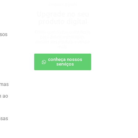
produtos digitais
Upgrade no seu
produto digital
Conte com nossa consultoria
rsos
para definir estratégias,
escalar seu produto e vender
mais.
conheça nossos
serviços
rmas
m ao
ssas