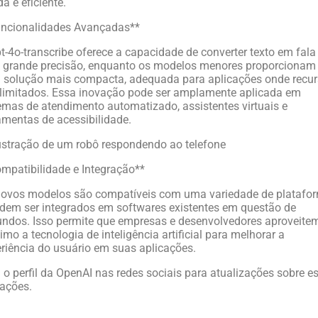
da e eficiente.
uncionalidades Avançadas**
t-4o-transcribe oferece a capacidade de converter texto em fala
 grande precisão, enquanto os modelos menores proporcionam
solução mais compacta, adequada para aplicações onde recu
limitados. Essa inovação pode ser amplamente aplicada em
emas de atendimento automatizado, assistentes virtuais e
amentas de acessibilidade.
mpatibilidade e Integração**
novos modelos são compatíveis com uma variedade de platafo
dem ser integrados em softwares existentes em questão de
ndos. Isso permite que empresas e desenvolvedores aproveite
mo a tecnologia de inteligência artificial para melhorar a
riência do usuário em suas aplicações.
 o perfil da OpenAI nas redes sociais para atualizações sobre e
ações.