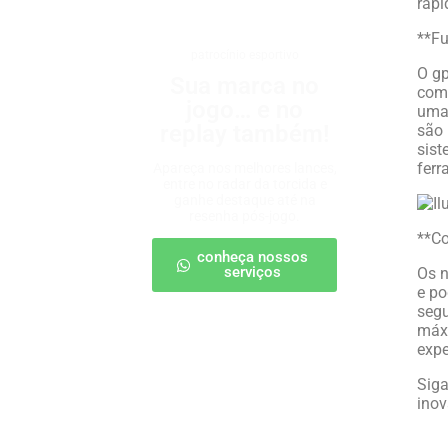
rápi
**F
patrocínio esportivo
O gp
Sua marca no
com
jogo… e no
uma 
replay também!
são 
sist
ferr
Apareça nos melhores lances,
entre no radar da torcida e
ganhe destaque até na
resenha pós-jogo.
**Co
conheça nossos
serviços
Os 
e po
segu
máxi
expe
Siga
inov