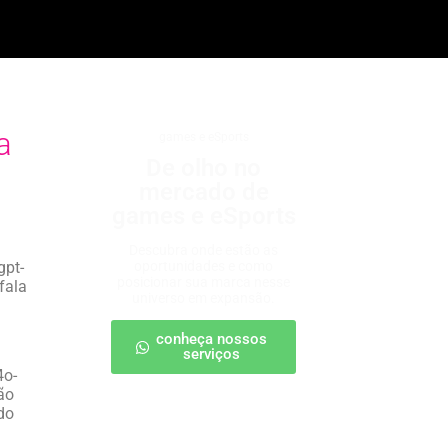
a
games e eSports
De olho no
mercado de
games e eSports
Descubra onde estão as
gpt-
oportunidades e como
posicionar sua marca nesse
fala
universo em expansão.
conheça nossos
serviços
4o-
são
do