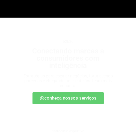
b2b2c
Conectando marcas a
consumidores com
inteligência
Estratégias para escalar negócios, fortalecendo
parcerias e chegando ao cliente final com mais
impacto.
conheça nossos serviços
patrocínio esportivo