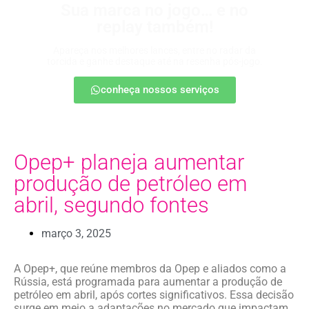
Sua marca no jogo… e no
replay também!
Apareça nos melhores lances, entre no radar da
torcida e ganhe destaque até na resenha pós-jogo.
conheça nossos serviços
Opep+ planeja aumentar
produção de petróleo em
abril, segundo fontes
março 3, 2025
A Opep+, que reúne membros da Opep e aliados como a
Rússia, está programada para aumentar a produção de
petróleo em abril, após cortes significativos. Essa decisão
surge em meio a adaptações no mercado que impactam