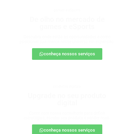
games e eSports
De olho no mercado de
games e eSports
Descubra onde estão as oportunidades e como
posicionar sua marca nesse universo em expansão.
conheça nossos serviços
produtos digitais
Upgrade no seu produto
digital
Conte com nossa consultoria para definir
estratégias, escalar seu produto e vender mais.
conheça nossos serviços