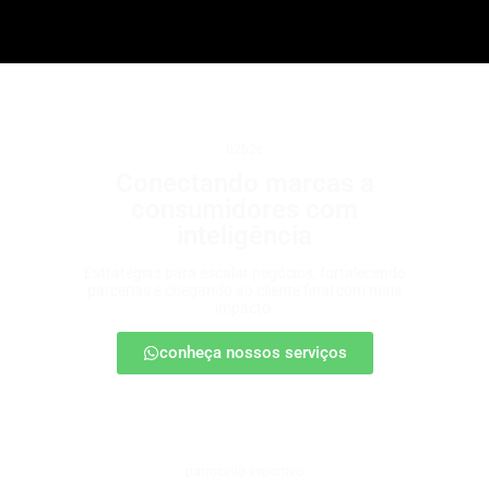
b2b2c
Conectando marcas a
consumidores com
inteligência
Estratégias para escalar negócios, fortalecendo
parcerias e chegando ao cliente final com mais
impacto.
conheça nossos serviços
patrocínio esportivo