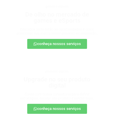
games e eSports
De olho no mercado de
games e eSports
Descubra onde estão as oportunidades e como
posicionar sua marca nesse universo em expansão.
conheça nossos serviços
produtos digitais
Upgrade no seu produto
digital
Conte com nossa consultoria para definir
estratégias, escalar seu produto e vender mais.
conheça nossos serviços