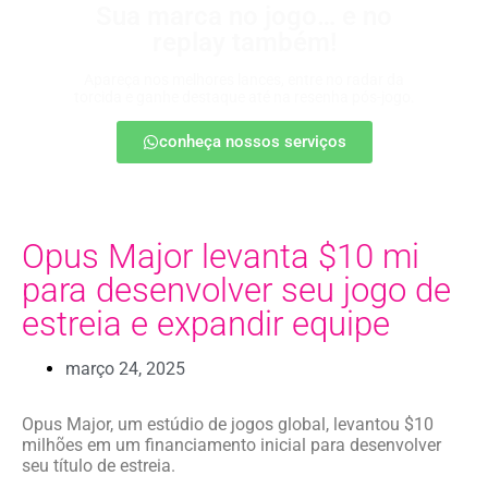
Sua marca no jogo… e no
replay também!
Apareça nos melhores lances, entre no radar da
torcida e ganhe destaque até na resenha pós-jogo.
conheça nossos serviços
Opus Major levanta $10 mi
para desenvolver seu jogo de
estreia e expandir equipe
março 24, 2025
Opus Major, um estúdio de jogos global, levantou $10
milhões em um financiamento inicial para desenvolver
seu título de estreia.