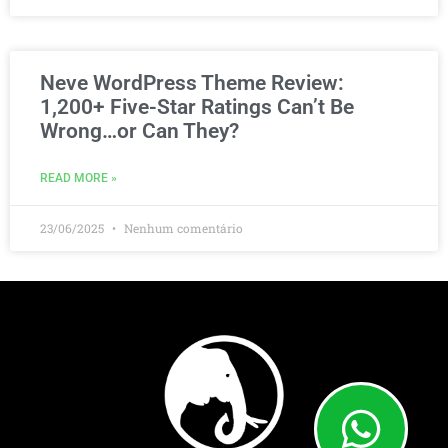
Neve WordPress Theme Review:
1,200+ Five-Star Ratings Can’t Be
Wrong…or Can They?
READ MORE »
23/06/2025
Nenhum comentário