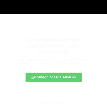
b2b2c
Conectando marcas a
consumidores com
inteligência
Estratégias para escalar negócios, fortalecendo
parcerias e chegando ao cliente final com mais
impacto.
conheça nossos serviços
patrocínio esportivo