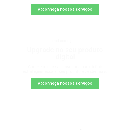
conheça nossos serviços
produtos digitais
Upgrade no seu produto
digital
Conte com nossa consultoria para definir
estratégias, escalar seu produto e vender mais.
conheça nossos serviços