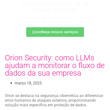
Sua marca no jogo… e no
replay também!
Apareça nos melhores lances, entre no radar da
torcida e ganhe destaque até na resenha pós-jogo.
conheça nossos serviços
Orion Security: como LLMs
ajudam a monitorar o fluxo de
dados da sua empresa
março 18, 2025
Orion se destaca na segurança cibernética ao diferenciar
erros humanos de ataques externos, proporcionando
solução mais específica em proteção de dados.