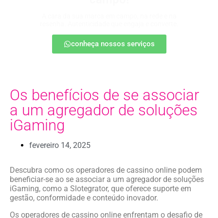
A cara da sua marca em campo, na rede e na
resenha. Autenticidade que engaja e converte.
conheça nossos serviços
Os benefícios de se associar
a um agregador de soluções
iGaming
fevereiro 14, 2025
Descubra como os operadores de cassino online podem
beneficiar-se ao se associar a um agregador de soluções
iGaming, como a Slotegrator, que oferece suporte em
gestão, conformidade e conteúdo inovador.
Os operadores de cassino online enfrentam o desafio de