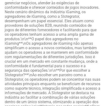
gerenciar negócios, atender às exigências de
conformidade e oferecer conteúdos de jogos inovadores.
Neste cenário dinâmico da indústria iGaming, os
agregadores de iGaming, como a Slotegrator,
desempenham um papel essencial. Eles atuam como
provedores de soluções B2B, reunindo conteúdos de
jogos de diferentes fornecedores e facilitando para que
os operadores tenham acesso a uma ampla gama de
produtos.\n\n**O papel dos agregadores no
iGaming**\nOs agregadores de iGaming não apenas
simplificam o acesso a novos conteúdos, mas também
ajudam os operadores a se manterem em conformidade
com regulamentações de diferentes jurisdições. Isso é
crucial em um mercado em constante mudança, onde a
conformidade é fundamental para o sucesso e a
segurança das operações.\n\n**Por que escolher a
Slotegrator?**\nAo escolher um parceiro como a
Slotegrator, os operadores podem se concentrar nas suas
atividades principais enquanto se beneficiam de recursos
como suporte técnico, integração simplificada e acesso a
informações de mercado. A Slotegrator se destaca na
indústria ao facilitar a combinação de várias soluções
dentro de um único sistema, otimizando a operação dos