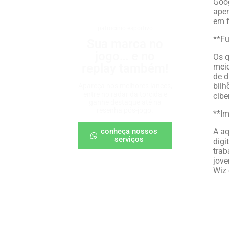
Goog
apen
em f
patrocínio esportivo
**F
Sua marca no
jogo… e no
Os q
replay também!
meio
de d
bilh
Apareça nos melhores lances,
entre no radar da torcida e
cibe
ganhe destaque até na
resenha pós-jogo.
**Im
conheça nossos
A aq
serviços
digi
trab
jove
Wiz