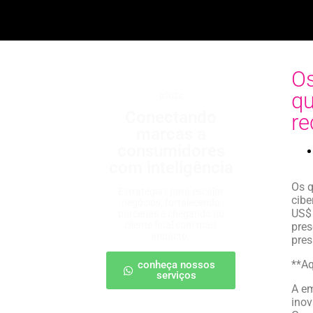
Os
qu
b2b2c
Conectando
re
marcas a
consumidores
com inteligência
Os q
Estratégias para escalar
cibe
negócios, fortalecendo
US$ 
parcerias e chegando ao
cliente final com mais
pres
impacto.
pres
**Aq
conheça nossos
serviços
A em
inov