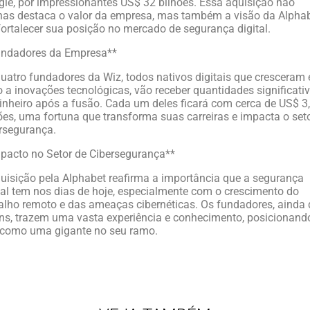
le, por impressionantes US$ 32 bilhões. Essa aquisição não
as destaca o valor da empresa, mas também a visão da Alpha
ortalecer sua posição no mercado de segurança digital.
undadores da Empresa**
uatro fundadores da Wiz, todos nativos digitais que cresceram
 a inovações tecnológicas, vão receber quantidades significati
inheiro após a fusão. Cada um deles ficará com cerca de US$ 3
ões, uma fortuna que transforma suas carreiras e impacta o set
rsegurança.
pacto no Setor de Cibersegurança**
uisição pela Alphabet reafirma a importância que a segurança
tal tem nos dias de hoje, especialmente com o crescimento do
alho remoto e das ameaças cibernéticas. Os fundadores, ainda
ns, trazem uma vasta experiência e conhecimento, posicionand
 como uma gigante no seu ramo.