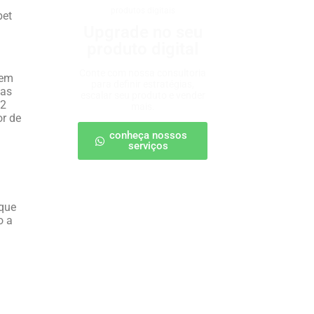
produtos digitais
bet
Upgrade no seu
produto digital
Conte com nossa consultoria
 em
para definir estratégias,
vas
escalar seu produto e vender
,2
mais.
or de
conheça nossos
serviços
 que
o a