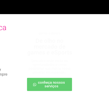
ca
games e eSports
De olho no
mercado de
games e eSports
Descubra onde estão as
oportunidades e como
posicionar sua marca nesse
r
universo em expansão.
empre
conheça nossos
serviços