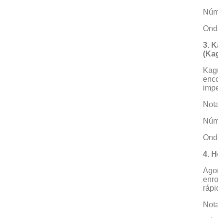
Núme
Onde
3. 
(Ka
Kag
enco
impe
Nota
Núme
Onde
4. H
Agor
enro
rápi
Nota