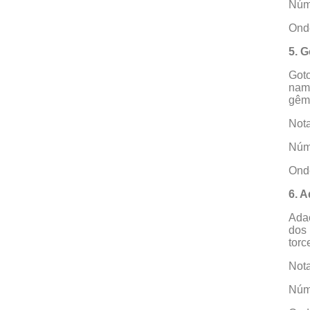
Núme
Onde
5. 
Got
namo
gêm
Nota
Núme
Onde
6. 
Ada
dos 
torc
Nota
Núme