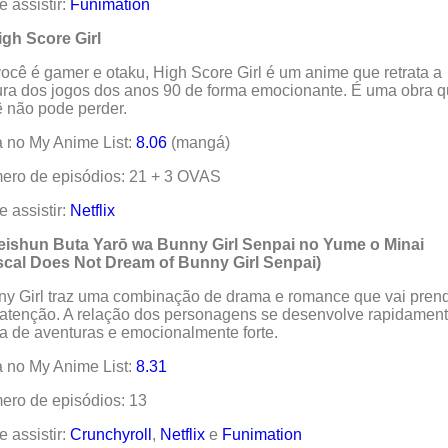
 assistir:
Funimation
igh Score Girl
ocê é gamer e otaku, High Score Girl é um anime que retrata a
ura dos jogos dos anos 90 de forma emocionante. É uma obra 
 não pode perder.
 no My Anime List:
8.06
(mangá)
ero de episódios: 21 + 3 OVAS
 assistir:
Netflix
Seishun Buta Yarō wa Bunny Girl Senpai no Yume o Minai
scal Does Not Dream of Bunny Girl Senpai)
y Girl traz uma combinação de drama e romance que vai pren
atenção. A relação dos personagens se desenvolve rapidament
a de aventuras e emocionalmente forte.
 no My Anime List:
8.31
ro de episódios: 13
 assistir:
Crunchyroll
,
Netflix
e
Funimation