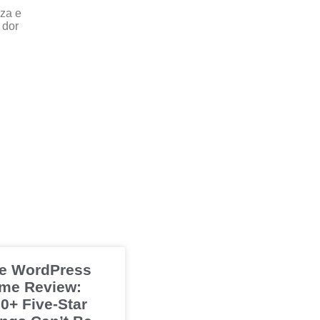
eza e
 dor
e WordPress
me Review:
0+ Five-Star