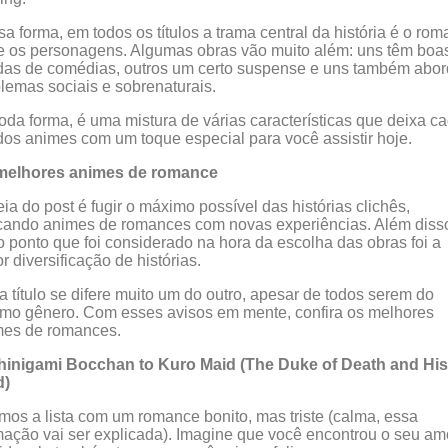
a forma, em todos os títulos a trama central da história é o ro
e os personagens. Algumas obras vão muito além: uns têm boa
das de comédias, outros um certo suspense e uns também abo
lemas sociais e sobrenaturais.
oda forma, é uma mistura de várias características que deixa c
os animes com um toque especial para você assistir hoje.
melhores animes de romance
eia do post é fugir o máximo possível das histórias clichês,
cando animes de romances com novas experiências. Além diss
o ponto que foi considerado na hora da escolha das obras foi a
r diversificação de histórias.
 título se difere muito um do outro, apesar de todos serem do
o gênero. Com esses avisos em mente, confira os melhores
mes de romances.
Shinigami Bocchan to Kuro Maid (The Duke of Death and His
d)
mos a lista com um romance bonito, mas triste (calma, essa
mação vai ser explicada). Imagine que você encontrou o seu am