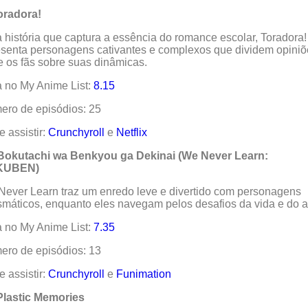
oradora!
história que captura a essência do romance escolar, Toradora!
senta personagens cativantes e complexos que dividem opiniõ
e os fãs sobre suas dinâmicas.
 no My Anime List:
8.15
ro de episódios: 25
 assistir:
Crunchyroll
e
Netflix
 Bokutachi wa Benkyou ga Dekinai (We Never Learn:
KUBEN)
ever Learn traz um enredo leve e divertido com personagens
smáticos, enquanto eles navegam pelos desafios da vida e do 
 no My Anime List:
7.35
ro de episódios: 13
 assistir:
Crunchyroll
e
Funimation
Plastic Memories