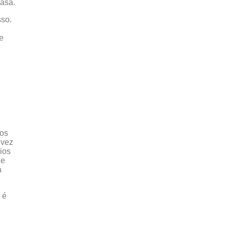
asa.
sso.
e
fos
lvez
ios
ue
a
 é