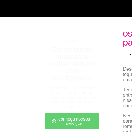
o
pa
b2b2c
Conectando
marcas a
consumidores
com
Des
toqu
inteligência
uma 
Estratégias para escalar
Tem 
negócios, fortalecendo
entr
parcerias e chegando ao
niss
cliente final com mais
comé
impacto.
Nest
conheça nossos
para
serviços
roma
rank