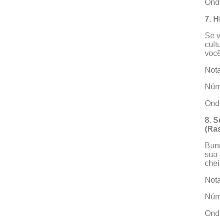
Onde
7. H
Se v
cult
você
Nota
Núm
Onde
8. 
(Ra
Bunn
sua 
chei
Nota
Núme
Onde