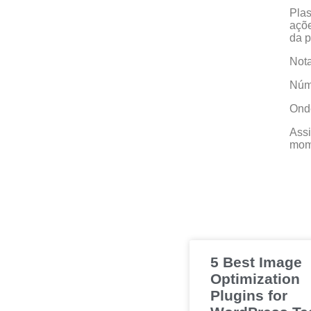
Plas
açõe
da p
Nota
Núme
Onde
Assi
mom
5 Best Image
Optimization
Plugins for