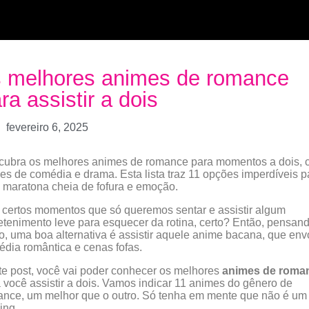
s melhores animes de romance
ra assistir a dois
fevereiro 6, 2025
cubra os melhores animes de romance para momentos a dois,
es de comédia e drama. Esta lista traz 11 opções imperdíveis p
maratona cheia de fofura e emoção.
certos momentos que só queremos sentar e assistir algum
etenimento leve para esquecer da rotina, certo? Então, pensan
o, uma boa alternativa é assistir aquele anime bacana, que env
dia romântica e cenas fofas.
e post, você vai poder conhecer os melhores
animes de roma
 você assistir a dois. Vamos indicar 11 animes do gênero de
nce, um melhor que o outro. Só tenha em mente que não é um
ing.