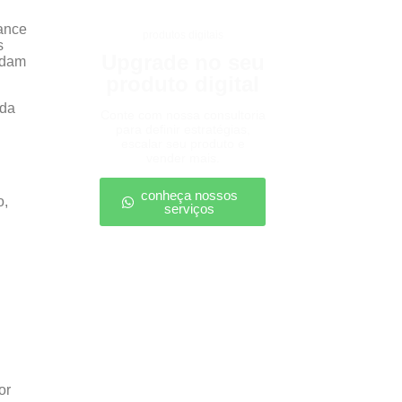
mance
produtos digitais
s
Upgrade no seu
rdam
produto digital
ada
Conte com nossa consultoria
para definir estratégias,
escalar seu produto e
vender mais.
conheça nossos
o,
serviços
or