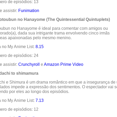
ro de episódios: 13
 assistir:
Funimation
Gotoubun no Hanayome (The Quintessential Quintuplets)
oubun no Hanayome é ideal para comentar com amigos ou
rado(a), dada sua intrigante trama envolvendo cinco irmãs
eas apaixonadas pelo mesmo menino.
 no My Anime List:
8.15
ro de episódios: 24
 assistir:
Crunchyroll
e
Amazon Prime Video
Adachi to shimamura
chi e Shimura é um drama romântico em que a insegurança de
lados impede a expressão dos sentimentos. O espectador vai s
endo por eles ao longo dos episódios.
 no My Anime List:
7.13
ro de episódios: 12