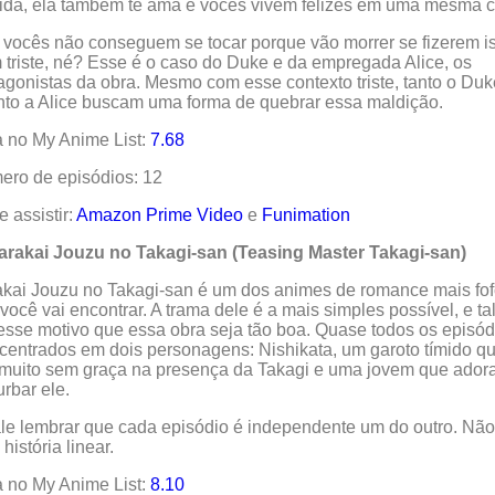
ida, ela também te ama e vocês vivem felizes em uma mesma c
vocês não conseguem se tocar porque vão morrer se fizerem i
triste, né? Esse é o caso do Duke e da empregada Alice, os
agonistas da obra. Mesmo com esse contexto triste, tanto o Duk
to a Alice buscam uma forma de quebrar essa maldição.
 no My Anime List:
7.68
ro de episódios: 12
 assistir:
Amazon Prime Video
e
Funimation
Karakai Jouzu no Takagi-san (Teasing Master Takagi-san)
kai Jouzu no Takagi-san é um dos animes de romance mais fo
você vai encontrar. A trama dele é a mais simples possível, e ta
esse motivo que essa obra seja tão boa. Quase todos os episód
centrados em dois personagens: Nishikata, um garoto tímido q
 muito sem graça na presença da Takagi e uma jovem que ador
urbar ele.
le lembrar que cada episódio é independente um do outro. Não
história linear.
 no My Anime List:
8.10