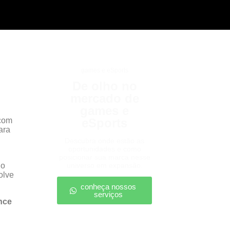
games e eSports
De olho no
mercado de
games e
 com
eSports
ara
Descubra onde estão as
oportunidades e como
posicionar sua marca nesse
do
universo em expansão.
olve
conheça nossos
serviços
nce