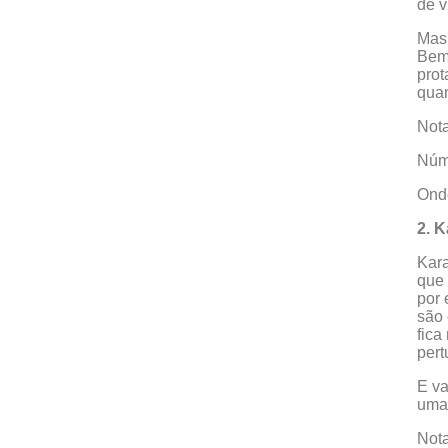
de v
Mas 
Bem 
prot
quan
Nota
Núme
Onde
2. 
Kara
que 
por 
são 
fica
pert
E va
uma 
Nota