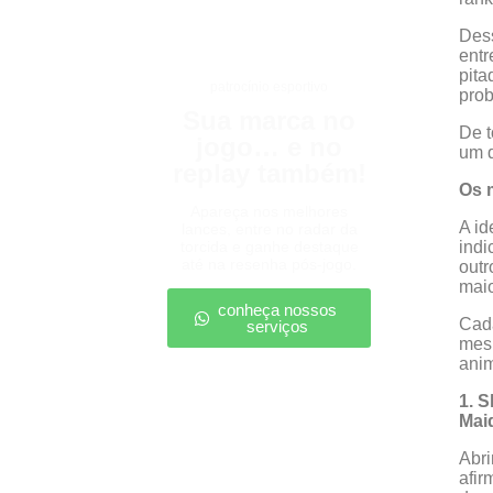
Dess
entr
pita
patrocínio esportivo
prob
Sua marca no
De t
jogo… e no
um d
replay também!
Os 
Apareça nos melhores
A id
lances, entre no radar da
torcida e ganhe destaque
indi
até na resenha pós-jogo.
outr
maio
conheça nossos
Cada
serviços
mesm
ani
1. 
Mai
Abri
afir