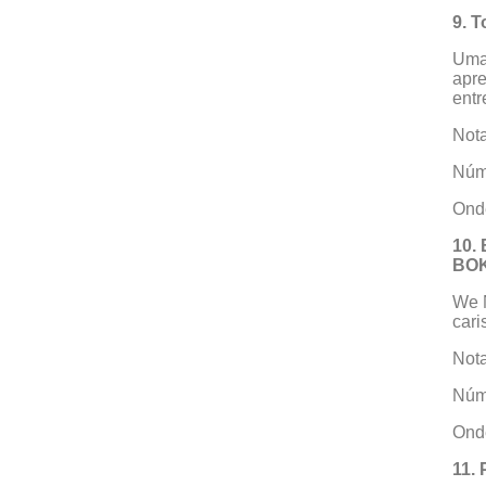
9. T
Uma 
apre
entr
Nota
Núme
Onde
10.
BO
We N
cari
Nota
Núme
Onde
11. 