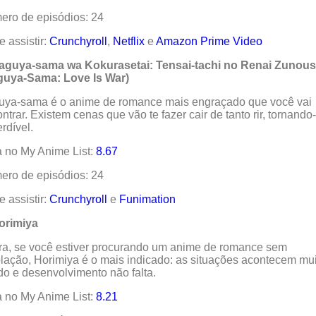
ro de episódios: 24
 assistir:
Crunchyroll
,
Netflix
e
Amazon Prime Video
Kaguya-sama wa Kokurasetai: Tensai-tachi no Renai Zunou
guya-Sama: Love Is War)
uya-sama é o anime de romance mais engraçado que você vai
ntrar. Existem cenas que vão te fazer cair de tanto rir, tornando
rdível.
 no My Anime List:
8.67
ro de episódios: 24
 assistir:
Crunchyroll
e
Funimation
orimiya
a, se você estiver procurando um anime de romance sem
lação, Horimiya é o mais indicado: as situações acontecem mu
do e desenvolvimento não falta.
 no My Anime List:
8.21