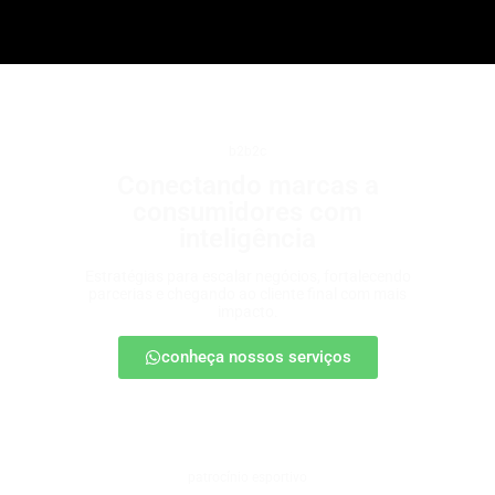
b2b2c
Conectando marcas a
consumidores com
inteligência
Estratégias para escalar negócios, fortalecendo
parcerias e chegando ao cliente final com mais
impacto.
conheça nossos serviços
patrocínio esportivo