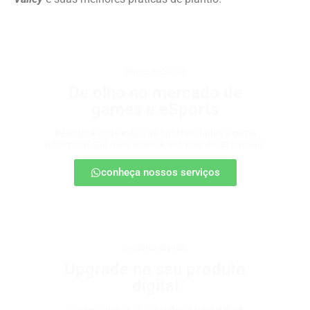
games e eSports
De olho no mercado de
games e eSports
Descubra onde estão as oportunidades e como
posicionar sua marca nesse universo em expansão.
conheça nossos serviços
produtos digitais
Upgrade no seu produto
digital
Conte com nossa consultoria para definir