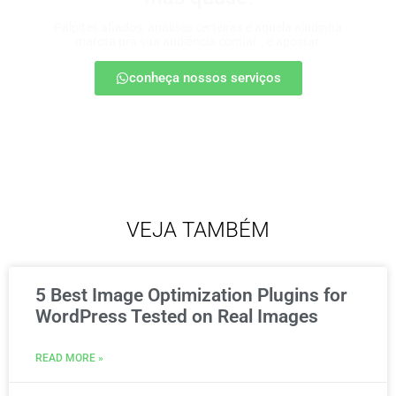
Palpites afiados, análises certeiras e aquela ajudinha
marota pra sua audiência confiar… e apostar.
conheça nossos serviços
VEJA TAMBÉM
5 Best Image Optimization Plugins for
WordPress Tested on Real Images
READ MORE »