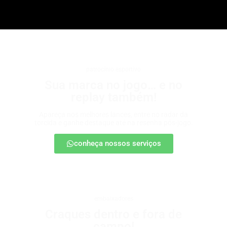
patrocínio esportivo
Sua marca no jogo… e no
replay também!
Apareça nos melhores lances, entre no radar da
torcida e ganhe destaque até na resenha pós-jogo.
conheça nossos serviços
embaixadores
Craques dentro e fora de
campo!