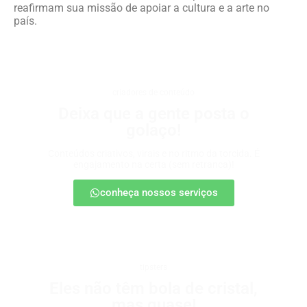
reafirmam sua missão de apoiar a cultura e a arte no
país.
criadores de conteúdo
Deixa que a gente posta o
golaço!
Conteúdos criativos, virais e no ritmo da torcida. É
engajamento na certa (sem retranca)!
conheça nossos serviços
tipsters
Eles não têm bola de cristal,
mas quase!