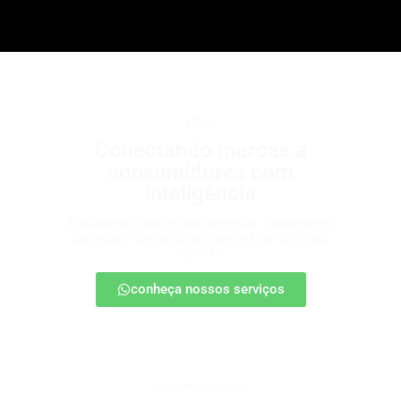
b2b2c
Conectando marcas a
consumidores com
inteligência
Estratégias para escalar negócios, fortalecendo
parcerias e chegando ao cliente final com mais
impacto.
conheça nossos serviços
patrocínio esportivo