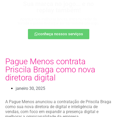
Sua marca no jogo… e no
replay também!
Apareça nos melhores lances, entre no radar da
torcida e ganhe destaque até na resenha pós-jogo.
conheça nossos serviços
Pague Menos contrata
Priscila Braga como nova
diretora digital
janeiro 30, 2025
A Pague Menos anunciou a contratação de Priscila Braga
como sua nova diretora de digital e inteligência de
vendas, com foco em expandir a presença digital e
melhorar a omnicanalidade da empresa.