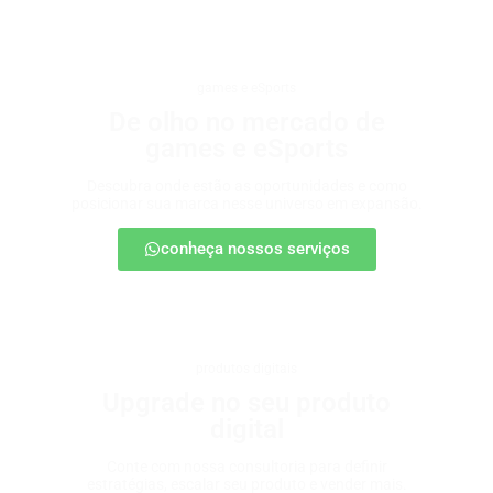
games e eSports
De olho no mercado de
games e eSports
Descubra onde estão as oportunidades e como
posicionar sua marca nesse universo em expansão.
conheça nossos serviços
produtos digitais
Upgrade no seu produto
digital
Conte com nossa consultoria para definir
estratégias, escalar seu produto e vender mais.