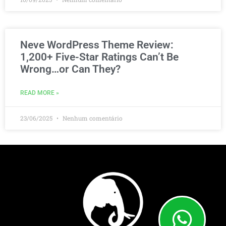
Neve WordPress Theme Review:
1,200+ Five-Star Ratings Can’t Be
Wrong…or Can They?
READ MORE »
23/06/2025
Nenhum comentário