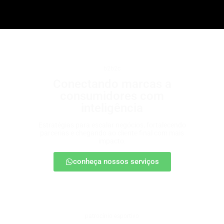
b2b2c
Conectando marcas a
consumidores com
inteligência
Estratégias para escalar negócios, fortalecendo
parcerias e chegando ao cliente final com mais
impacto.
conheça nossos serviços
patrocínio esportivo