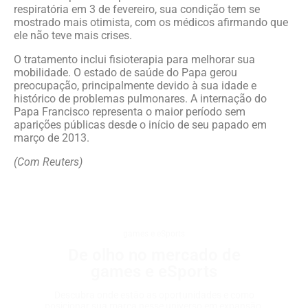
respiratória em 3 de fevereiro, sua condição tem se
mostrado mais otimista, com os médicos afirmando que
ele não teve mais crises.
O tratamento inclui fisioterapia para melhorar sua
mobilidade. O estado de saúde do Papa gerou
preocupação, principalmente devido à sua idade e
histórico de problemas pulmonares. A internação do
Papa Francisco representa o maior período sem
aparições públicas desde o início de seu papado em
março de 2013.
(Com Reuters)
games e eSports
De olho no mercado de
games e eSports
Descubra onde estão as oportunidades e como
posicionar sua marca nesse universo em expansão.