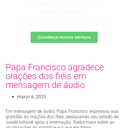
Sua marca no jogo… e no
replay também!
Apareça nos melhores lances, entre no radar da
torcida e ganhe destaque até na resenha pós-jogo.
conheça nossos serviços
Papa Francisco agradece
orações dos fiéis em
mensagem de áudio
março 6, 2025
Em mensagem de áudio, Papa Francisco expressou sua
gratidão às orações dos fiéis, destacando seu estado de
saúde estável após a internação. Saiba mais sobre as
atualizações do pontífice e o que ele disse.