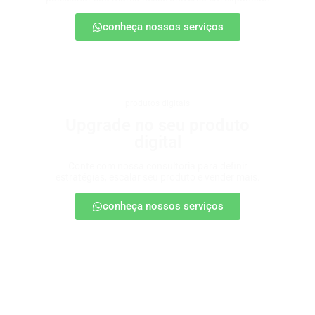
conheça nossos serviços
produtos digitais
Upgrade no seu produto
digital
Conte com nossa consultoria para definir
estratégias, escalar seu produto e vender mais.
conheça nossos serviços