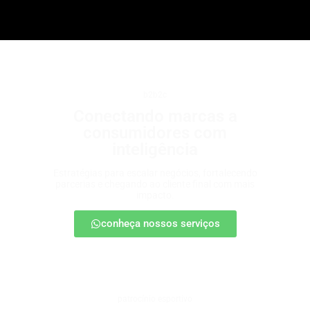
b2b2c
Conectando marcas a
consumidores com
inteligência
Estratégias para escalar negócios, fortalecendo
parcerias e chegando ao cliente final com mais
impacto.
conheça nossos serviços
patrocínio esportivo