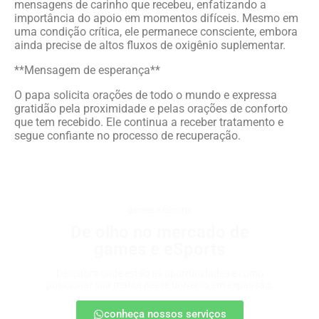
mensagens de carinho que recebeu, enfatizando a
importância do apoio em momentos difíceis. Mesmo em
uma condição crítica, ele permanece consciente, embora
ainda precise de altos fluxos de oxigênio suplementar.
**Mensagem de esperança**
O papa solicita orações de todo o mundo e expressa
gratidão pela proximidade e pelas orações de conforto
que tem recebido. Ele continua a receber tratamento e
segue confiante no processo de recuperação.
games e eSports
De olho no mercado de
games e eSports
Descubra onde estão as oportunidades e como
posicionar sua marca nesse universo em expansão.
conheça nossos serviços