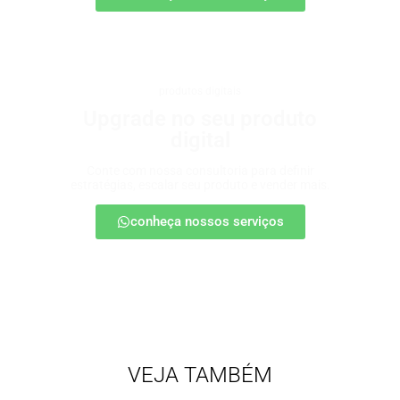
produtos digitais
Upgrade no seu produto
digital
Conte com nossa consultoria para definir
estratégias, escalar seu produto e vender mais.
conheça nossos serviços
VEJA TAMBÉM