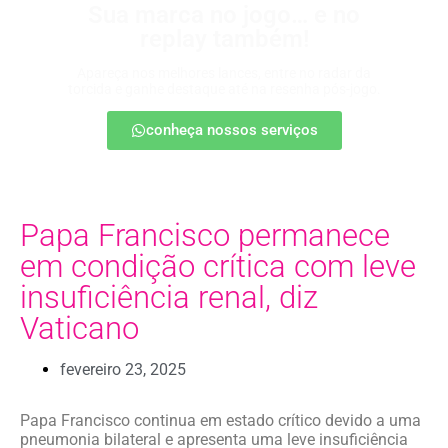
Sua marca no jogo… e no
replay também!
Apareça nos melhores lances, entre no radar da
torcida e ganhe destaque até na resenha pós-jogo.
conheça nossos serviços
Papa Francisco permanece
em condição crítica com leve
insuficiência renal, diz
Vaticano
fevereiro 23, 2025
Papa Francisco continua em estado crítico devido a uma
pneumonia bilateral e apresenta uma leve insuficiência