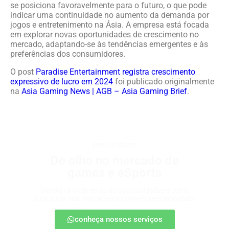
se posiciona favoravelmente para o futuro, o que pode
indicar uma continuidade no aumento da demanda por
jogos e entretenimento na Ásia. A empresa está focada
em explorar novas oportunidades de crescimento no
mercado, adaptando-se às tendências emergentes e às
preferências dos consumidores.
O post
Paradise Entertainment registra crescimento
expressivo de lucro em 2024
foi publicado originalmente
na
Asia Gaming News | AGB – Asia Gaming Brief
.
games e eSports
De olho no mercado de
games e eSports
Descubra onde estão as oportunidades e como
posicionar sua marca nesse universo em expansão.
conheça nossos serviços