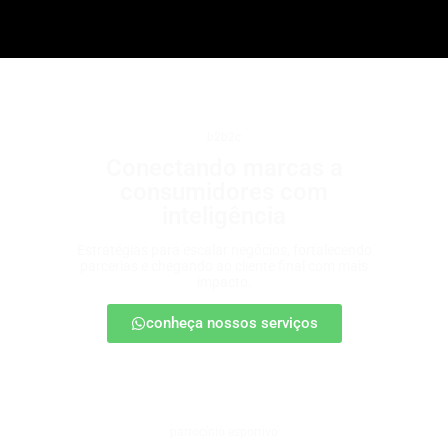
b2b2c
Conectando marcas a
consumidores com
inteligência
Estratégias para escalar negócios, fortalecendo
parcerias e chegando ao cliente final com mais
impacto.
conheça nossos serviços
patrocínio esportivo