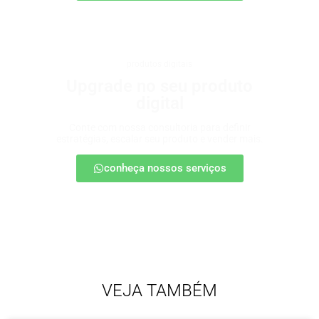
produtos digitais
Upgrade no seu produto
digital
Conte com nossa consultoria para definir
estratégias, escalar seu produto e vender mais.
conheça nossos serviços
VEJA TAMBÉM