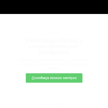
b2b2c
Conectando marcas a
consumidores com
inteligência
Estratégias para escalar negócios, fortalecendo
parcerias e chegando ao cliente final com mais
impacto.
conheça nossos serviços
patrocínio esportivo