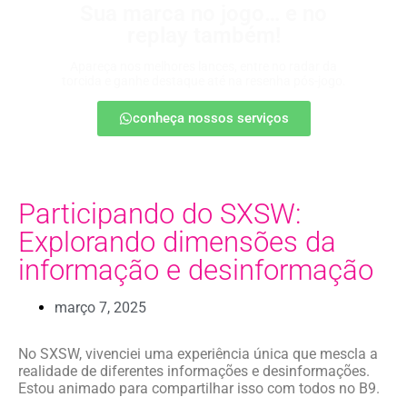
Sua marca no jogo… e no
replay também!
Apareça nos melhores lances, entre no radar da
torcida e ganhe destaque até na resenha pós-jogo.
conheça nossos serviços
Participando do SXSW:
Explorando dimensões da
informação e desinformação
março 7, 2025
No SXSW, vivenciei uma experiência única que mescla a
realidade de diferentes informações e desinformações.
Estou animado para compartilhar isso com todos no B9.