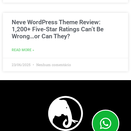
Neve WordPress Theme Review:
1,200+ Five-Star Ratings Can’t Be
Wrong…or Can They?
READ MORE »
23/06/2025
Nenhum comentário