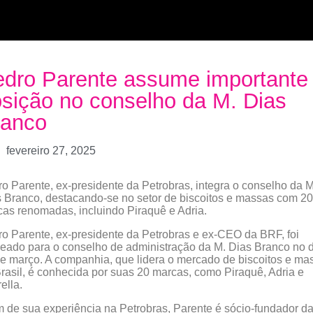
dro Parente assume importante
sição no conselho da M. Dias
ranco
fevereiro 27, 2025
o Parente, ex-presidente da Petrobras, integra o conselho da M
 Branco, destacando-se no setor de biscoitos e massas com 20
as renomadas, incluindo Piraquê e Adria.
o Parente, ex-presidente da Petrobras e ex-CEO da BRF, foi
ado para o conselho de administração da M. Dias Branco no d
e março. A companhia, que lidera o mercado de biscoitos e ma
rasil, é conhecida por suas 20 marcas, como Piraquê, Adria e
rella.
 de sua experiência na Petrobras, Parente é sócio-fundador d