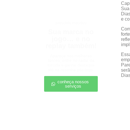
Capi
Sua 
Dias
e co
patrocínio esportivo
Com 
Sua marca no
fort
jogo… e no
refl
replay também!
impl
Essa
Apareça nos melhores
empr
lances, entre no radar da
Pare
torcida e ganhe destaque
até na resenha pós-jogo.
serã
Dias
conheça nossos
serviços