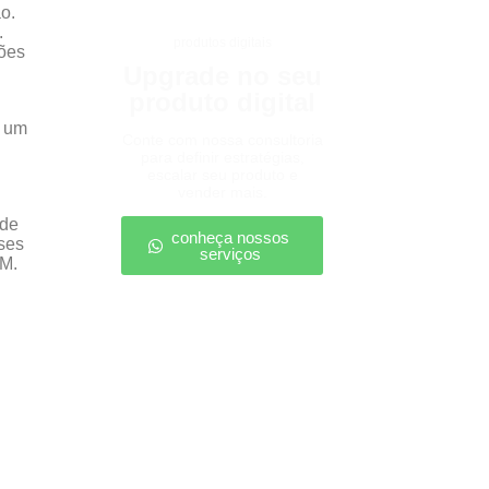
o.
.
produtos digitais
ões
Upgrade no seu
produto digital
é um
Conte com nossa consultoria
para definir estratégias,
escalar seu produto e
vender mais.
 de
conheça nossos
ses
serviços
 M.