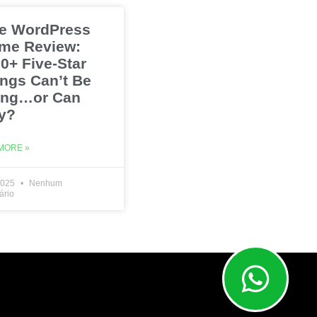
e WordPress
me Review:
0+ Five-Star
ings Can’t Be
ng…or Can
y?
MORE »
2025
Nenhum
ário