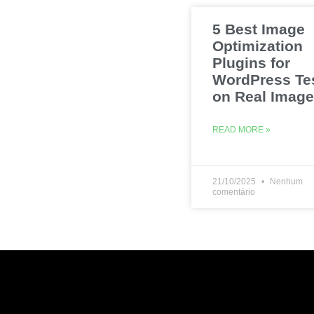
5 Best Image
Optimization
Plugins for
WordPress Te
on Real Imag
READ MORE »
21/10/2025
Nenhum
comentário