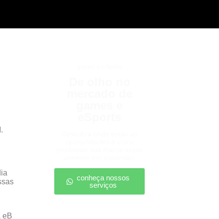
games e eSports
De olho no
mercado de
games e
eSports
.
Descubra onde estão as
oportunidades e como
posicionar sua marca nesse
universo em expansão.
ia
conheça nossos
ssas
serviços
a eB