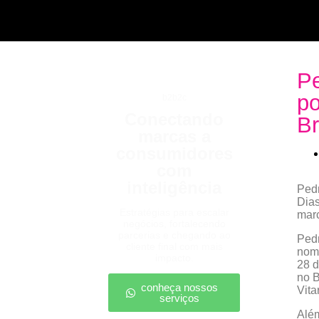
Pe
po
b2b2c
Conectando
B
marcas a
consumidores
com
inteligência
Pedr
Dias
Estratégias para escalar
marc
negócios, fortalecendo
parcerias e chegando ao
Pedr
cliente final com mais
nome
impacto.
28 d
no B
conheça nossos
Vita
serviços
Além