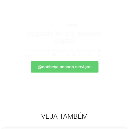
produtos digitais
Upgrade no seu produto
digital
Conte com nossa consultoria para definir
estratégias, escalar seu produto e vender mais.
conheça nossos serviços
VEJA TAMBÉM