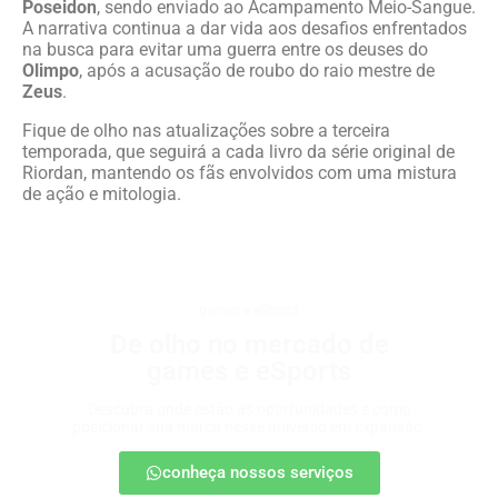
Poseidon
, sendo enviado ao Acampamento Meio-Sangue.
A narrativa continua a dar vida aos desafios enfrentados
na busca para evitar uma guerra entre os deuses do
Olimpo
, após a acusação de roubo do raio mestre de
Zeus
.
Fique de olho nas atualizações sobre a terceira
temporada, que seguirá a cada livro da série original de
Riordan, mantendo os fãs envolvidos com uma mistura
de ação e mitologia.
games e eSports
De olho no mercado de
games e eSports
Descubra onde estão as oportunidades e como
posicionar sua marca nesse universo em expansão.
conheça nossos serviços