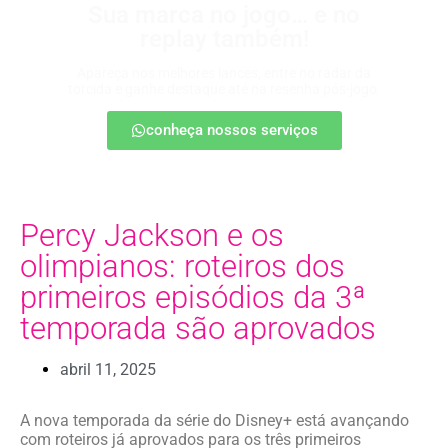
Sua marca no jogo… e no
replay também!
Apareça nos melhores lances, entre no radar da
torcida e ganhe destaque até na resenha pós-jogo.
conheça nossos serviços
Percy Jackson e os
olimpianos: roteiros dos
primeiros episódios da 3ª
temporada são aprovados
abril 11, 2025
A nova temporada da série do Disney+ está avançando
com roteiros já aprovados para os três primeiros