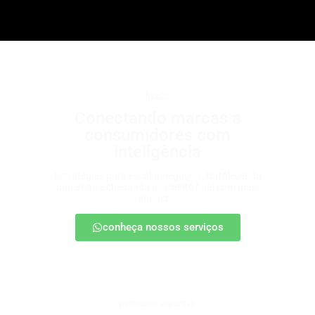
b2b2c
Conectando marcas a
consumidores com
inteligência
Estratégias para escalar negócios, fortalecendo
parcerias e chegando ao cliente final com mais
impacto.
conheça nossos serviços
patrocínio esportivo