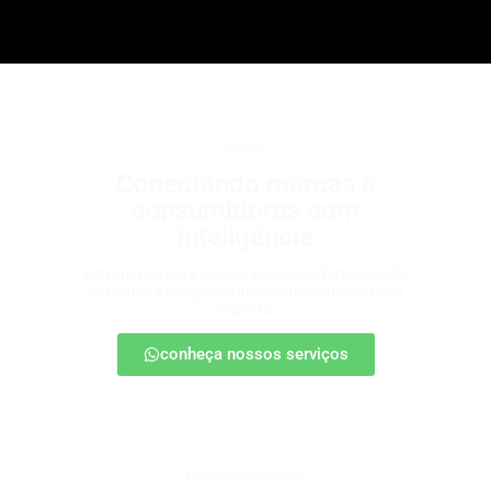
b2b2c
Conectando marcas a
consumidores com
inteligência
Estratégias para escalar negócios, fortalecendo
parcerias e chegando ao cliente final com mais
impacto.
conheça nossos serviços
patrocínio esportivo