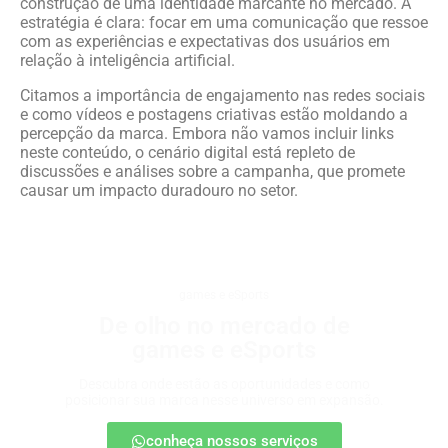
construção de uma identidade marcante no mercado. A
estratégia é clara: focar em uma comunicação que ressoe
com as experiências e expectativas dos usuários em
relação à inteligência artificial.
Citamos a importância de engajamento nas redes sociais
e como vídeos e postagens criativas estão moldando a
percepção da marca. Embora não vamos incluir links
neste conteúdo, o cenário digital está repleto de
discussões e análises sobre a campanha, que promete
causar um impacto duradouro no setor.
games e eSports
De olho no mercado de
games e eSports
Descubra onde estão as oportunidades e como
posicionar sua marca nesse universo em expansão.
conheça nossos serviços