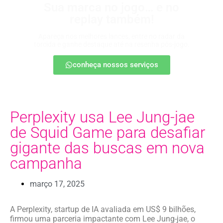
Sua marca no jogo… e no
replay também!
Apareça nos melhores lances, entre no radar da
torcida e ganhe destaque até na resenha pós-jogo.
conheça nossos serviços
Perplexity usa Lee Jung-jae
de Squid Game para desafiar
gigante das buscas em nova
campanha
março 17, 2025
A Perplexity, startup de IA avaliada em US$ 9 bilhões,
firmou uma parceria impactante com Lee Jung-jae, o