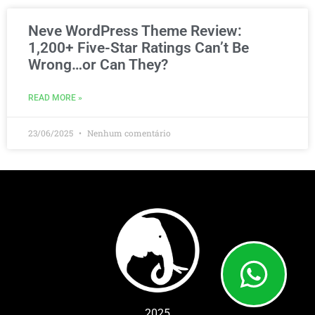
Neve WordPress Theme Review:
1,200+ Five-Star Ratings Can’t Be
Wrong…or Can They?
READ MORE »
23/06/2025
Nenhum comentário
2025