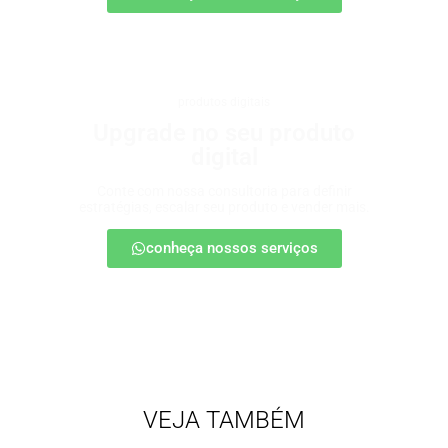
produtos digitais
Upgrade no seu produto
digital
Conte com nossa consultoria para definir
estratégias, escalar seu produto e vender mais.
conheça nossos serviços
VEJA TAMBÉM