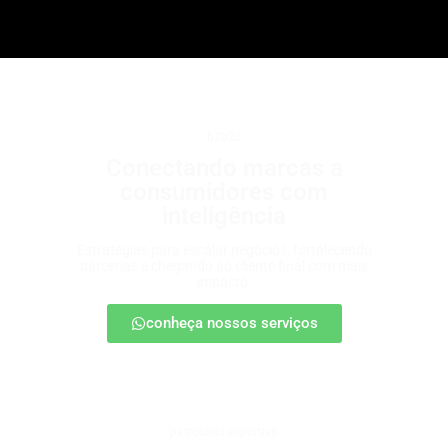
b2b2c
Conectando marcas a
consumidores com
inteligência
Estratégias para escalar negócios, fortalecendo
parcerias e chegando ao cliente final com mais
impacto.
conheça nossos serviços
patrocínio esportivo