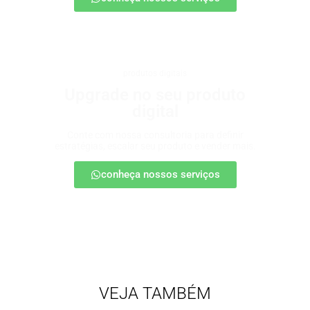
produtos digitais
Upgrade no seu produto
digital
Conte com nossa consultoria para definir
estratégias, escalar seu produto e vender mais.
conheça nossos serviços
VEJA TAMBÉM