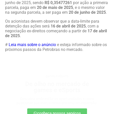
junho de 2025, sendo
R$ 0,35477261
por ação a primeira
parcela, paga em
20 de maio de 2025
, e o mesmo valor
na segunda parcela, a ser paga em
20 de junho de 2025
.
Os acionistas devem observar que a data-limite para
detenção das ações será
16 de abril de 2025
, com a
negociação ex-direitos começando a partir de
17 de abril
de 2025
.
#
Leia mais sobre o anúncio
e esteja informado sobre os
próximos passos da Petrobras no mercado.
games e eSports
De olho no mercado de
games e eSports
Descubra onde estão as oportunidades e como
posicionar sua marca nesse universo em expansão.
conheça nossos serviços