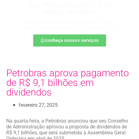
Sua marca no jogo… e no
replay também!
Apareça nos melhores lances, entre no radar da
torcida e ganhe destaque até na resenha pós-jogo.
conheça nossos serviços
Petrobras aprova pagamento
de R$ 9,1 bilhões em
dividendos
fevereiro 27, 2025
Na quarta-feira, a Petrobras anunciou que seu Conselho
de Administração aprovou a proposta de dividendos de
R$ 9,1 bilhões, que será submetida à Assembleia Geral
Ordinária em abril de 2025.