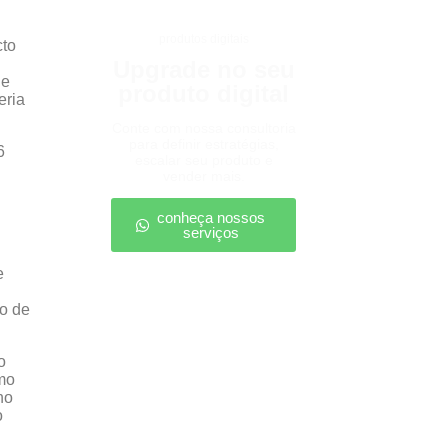
produtos digitais
cto
Upgrade no seu
ue
produto digital
eria
Conte com nossa consultoria
para definir estratégias,
6
escalar seu produto e
vender mais.
conheça nossos
serviços
e
ão de
o
mo
no
o