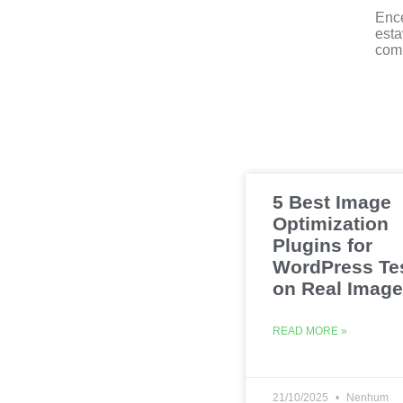
Ence
est
comp
5 Best Image
Optimization
Plugins for
WordPress Te
on Real Imag
READ MORE »
21/10/2025
Nenhum