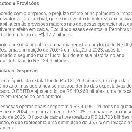
actos e Provisões
cordo com a empresa, o prejuízo reflete principalmente o impa
esvalorização cambial, que é um evento de natureza exclusiva
ábil, além de provisões maiores nas despesas operacionais, q
tiveram efeito em caixa. Excluindo esses eventos, a Petrobras t
strado um lucro de R$ 17,7 bilhões.
nte o resumo anual, a companhia registrou um lucro de R$ 36,
ões, uma diminuição de 70,6% em relação a 2023, após ter
nçado o segundo maior lucro líquido em sua história no ano
rior, totalizando R$ 124,6 bilhões.
eitas e Despesas
ceita líquida da estatal foi de R$ 121,268 bilhões, uma queda d
 no ano, mas que ainda se mostrou dentro das expectativas do
ado. O EBITDA ajustado foi de R$ 40,968 bilhões, uma retraç
% em relação ao ano anterior.
espesas operacionais chegaram a R$ 43,081 milhões no quart
mestre de 2024, com um aumento de 31,9% comparadas ao mes
odo de 2023. O fluxo de caixa livre totalizou R$ 21,703 bilhões 
estre, o que representa uma diminuição de 35,7% em relação a
anterior.