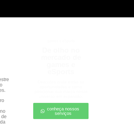
games e eSports
De olho no
mercado de
games e
eSports
estre
Descubra onde estão as
xo
oportunidades e como
es.
posicionar sua marca nesse
universo em expansão.
conheça nossos
 no
serviços
e de
 da