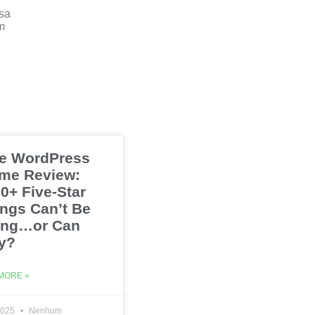
sa
m
e WordPress
me Review:
0+ Five-Star
ings Can’t Be
ng…or Can
y?
MORE »
2025
Nenhum