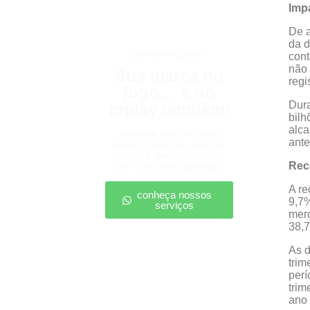
Imp
De a
da d
patrocínio esportivo
cont
não 
Sua marca no
regi
jogo… e no
Dura
replay também!
bilh
alca
Apareça nos melhores
ante
lances, entre no radar da
torcida e ganhe destaque
Rec
até na resenha pós-jogo.
A re
conheça nossos
9,7%
serviços
merc
38,7
As d
tri
perí
trim
ano 