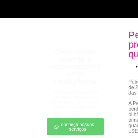
Pe
pr
b2b2c
Conectando
qu
marcas a
consumidores
com
inteligência
Petr
de 2
Estratégias para escalar
das 
negócios, fortalecendo
parcerias e chegando ao
A Pe
cliente final com mais
perd
impacto.
bilh
trim
conheça nossos
quar
serviços
LSEG