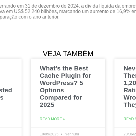
rrando em 31 de dezembro de 2024, a dívida líquida da empre
ava em US$ 52,240 bilhões, marcando um aumento de 16,9% e
aração com o ano anterior.
VEJA TAMBÉM
What’s the Best
Nev
Cache Plugin for
The
WordPress? 5
1,20
sted
Options
Rat
es
Compared for
Wro
2025
The
READ MORE »
READ 
10/09/2025
Nenhum
23/06/