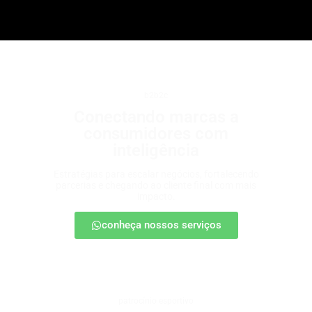
b2b2c
Conectando marcas a
consumidores com
inteligência
Estratégias para escalar negócios, fortalecendo
parcerias e chegando ao cliente final com mais
impacto.
conheça nossos serviços
patrocínio esportivo