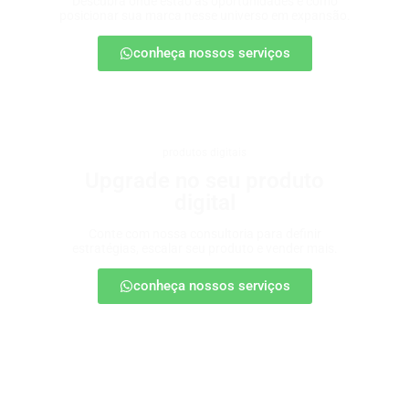
Descubra onde estão as oportunidades e como
posicionar sua marca nesse universo em expansão.
conheça nossos serviços
produtos digitais
Upgrade no seu produto
digital
Conte com nossa consultoria para definir
estratégias, escalar seu produto e vender mais.
conheça nossos serviços