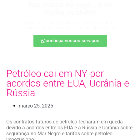
Sua marca no jogo… e no
replay também!
Apareça nos melhores lances, entre no radar da
torcida e ganhe destaque até na resenha pós-jogo.
conheça nossos serviços
Petróleo cai em NY por
acordos entre EUA, Ucrânia e
Rússia
março 25, 2025
Os contratos futuros de petróleo fecharam em queda
devido a acordos entre os EUA e a Rússia e Ucrânia sobre
segurança no Mar Negro e tarifas sobre petróleo
venezuelano.