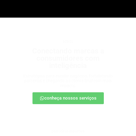
b2b2c
Conectando marcas a
consumidores com
inteligência
Estratégias para escalar negócios, fortalecendo
parcerias e chegando ao cliente final com mais
impacto.
conheça nossos serviços
patrocínio esportivo