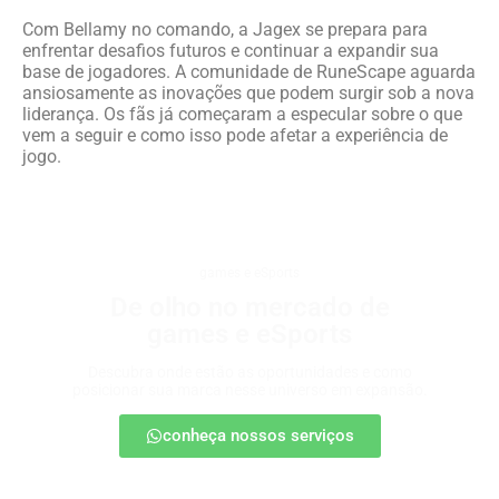
Com Bellamy no comando, a Jagex se prepara para
enfrentar desafios futuros e continuar a expandir sua
base de jogadores. A comunidade de RuneScape aguarda
ansiosamente as inovações que podem surgir sob a nova
liderança. Os fãs já começaram a especular sobre o que
vem a seguir e como isso pode afetar a experiência de
jogo.
games e eSports
De olho no mercado de
games e eSports
Descubra onde estão as oportunidades e como
posicionar sua marca nesse universo em expansão.
conheça nossos serviços