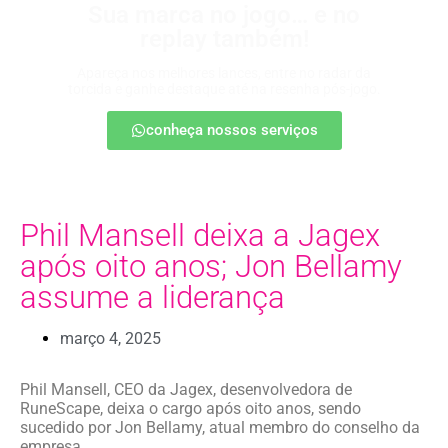
Sua marca no jogo… e no
replay também!
Apareça nos melhores lances, entre no radar da
torcida e ganhe destaque até na resenha pós-jogo.
conheça nossos serviços
Phil Mansell deixa a Jagex
após oito anos; Jon Bellamy
assume a liderança
março 4, 2025
Phil Mansell, CEO da Jagex, desenvolvedora de
RuneScape, deixa o cargo após oito anos, sendo
sucedido por Jon Bellamy, atual membro do conselho da
empresa.