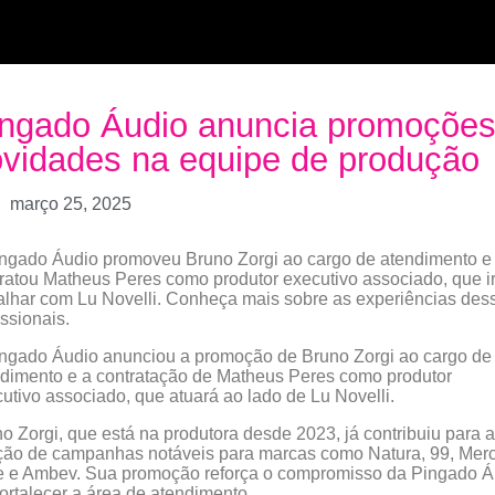
ngado Áudio anuncia promoções
vidades na equipe de produção
março 25, 2025
ngado Áudio promoveu Bruno Zorgi ao cargo de atendimento e
ratou Matheus Peres como produtor executivo associado, que i
alhar com Lu Novelli. Conheça mais sobre as experiências des
issionais.
ngado Áudio anunciou a promoção de Bruno Zorgi ao cargo de
dimento e a contratação de Matheus Peres como produtor
utivo associado, que atuará ao lado de Lu Novelli.
o Zorgi, que está na produtora desde 2023, já contribuiu para a
ção de campanhas notáveis para marcas como Natura, 99, Mer
e e Ambev. Sua promoção reforça o compromisso da Pingado Á
ortalecer a área de atendimento.