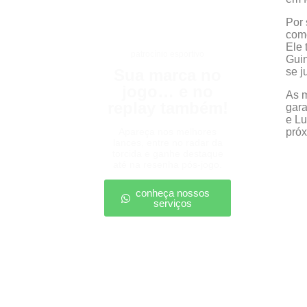
Por 
como
Ele 
patrocínio esportivo
Guin
Sua marca no
se j
jogo… e no
As m
replay também!
gara
e Lu
Apareça nos melhores
próx
lances, entre no radar da
torcida e ganhe destaque
até na resenha pós-jogo.
conheça nossos
serviços