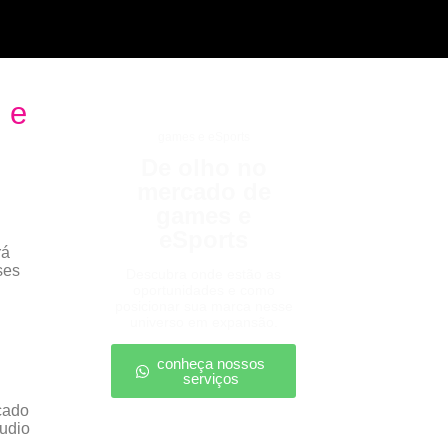
 e
games e eSports
De olho no
mercado de
games e
eSports
rá
ses
Descubra onde estão as
oportunidades e como
posicionar sua marca nesse
universo em expansão.
conheça nossos
serviços
cado
udio