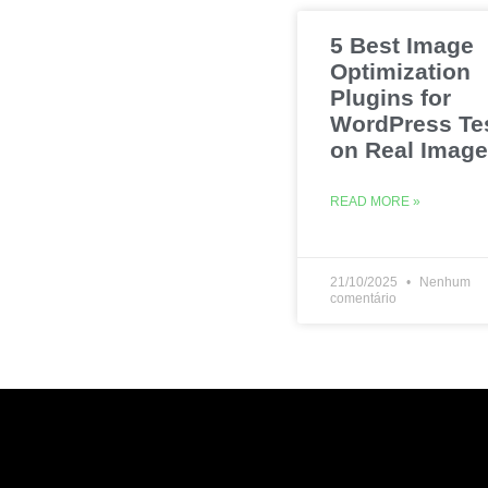
5 Best Image
Optimization
Plugins for
WordPress Te
on Real Imag
READ MORE »
21/10/2025
Nenhum
comentário