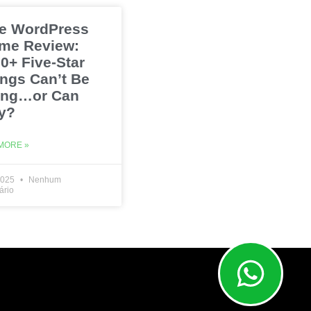
e WordPress
me Review:
0+ Five-Star
ings Can’t Be
ng…or Can
y?
MORE »
2025
Nenhum
ário