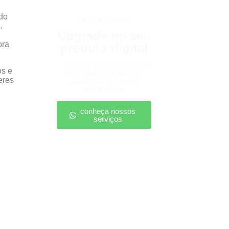
ado
produtos digitais
.
Upgrade no seu
ora
produto digital
Conte com nossa consultoria
os e
para definir estratégias,
eres
escalar seu produto e
vender mais.
conheça nossos
serviços