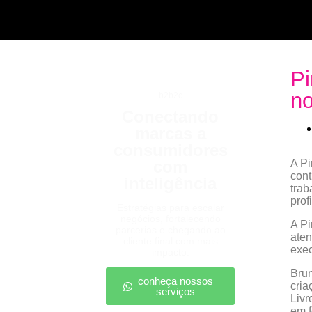
Pi
no
b2b2c
Conectando
marcas a
consumidores
com
A Pi
cont
inteligência
trab
prof
Estratégias para escalar
negócios, fortalecendo
A Pi
parcerias e chegando ao
aten
cliente final com mais
exec
impacto.
Brun
conheça nossos
cria
serviços
Livr
em f