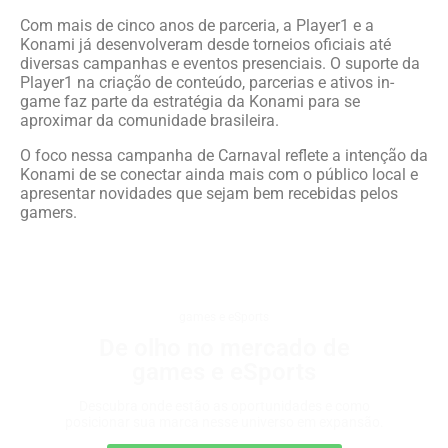
Com mais de cinco anos de parceria, a Player1 e a
Konami já desenvolveram desde torneios oficiais até
diversas campanhas e eventos presenciais. O suporte da
Player1 na criação de conteúdo, parcerias e ativos in-
game faz parte da estratégia da Konami para se
aproximar da comunidade brasileira.
O foco nessa campanha de Carnaval reflete a intenção da
Konami de se conectar ainda mais com o público local e
apresentar novidades que sejam bem recebidas pelos
gamers.
games e eSports
De olho no mercado de
games e eSports
Descubra onde estão as oportunidades e como
posicionar sua marca nesse universo em expansão.