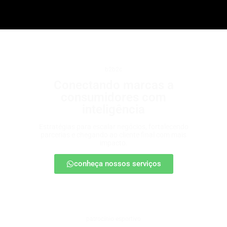
b2b2c
Conectando marcas a
consumidores com
inteligência
Estratégias para escalar negócios, fortalecendo
parcerias e chegando ao cliente final com mais
impacto.
conheça nossos serviços
patrocínio esportivo