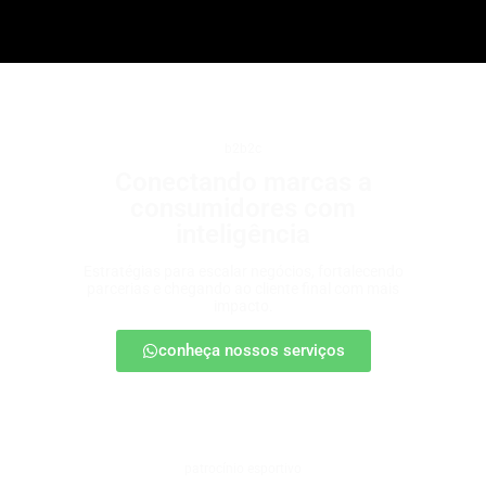
b2b2c
Conectando marcas a
consumidores com
inteligência
Estratégias para escalar negócios, fortalecendo
parcerias e chegando ao cliente final com mais
impacto.
conheça nossos serviços
patrocínio esportivo