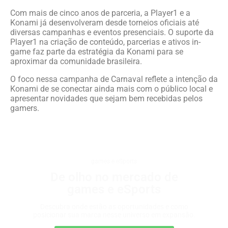
Com mais de cinco anos de parceria, a Player1 e a
Konami já desenvolveram desde torneios oficiais até
diversas campanhas e eventos presenciais. O suporte da
Player1 na criação de conteúdo, parcerias e ativos in-
game faz parte da estratégia da Konami para se
aproximar da comunidade brasileira.
O foco nessa campanha de Carnaval reflete a intenção da
Konami de se conectar ainda mais com o público local e
apresentar novidades que sejam bem recebidas pelos
gamers.
games e eSports
De olho no mercado de
games e eSports
Descubra onde estão as oportunidades e como
posicionar sua marca nesse universo em expansão.