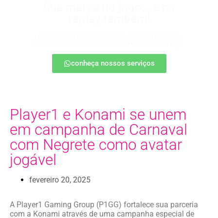
Sua marca no jogo… e no
replay também!
Apareça nos melhores lances, entre no radar da
torcida e ganhe destaque até na resenha pós-jogo.
conheça nossos serviços
Player1 e Konami se unem
em campanha de Carnaval
com Negrete como avatar
jogável
fevereiro 20, 2025
A Player1 Gaming Group (P1GG) fortalece sua parceria
com a Konami através de uma campanha especial de