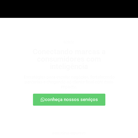
b2b2c
Conectando marcas a
consumidores com
inteligência
Estratégias para escalar negócios, fortalecendo
parcerias e chegando ao cliente final com mais
impacto.
conheça nossos serviços
patrocínio esportivo