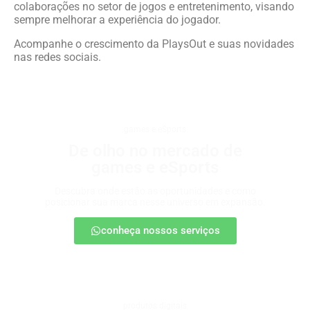
colaborações no setor de jogos e entretenimento, visando
sempre melhorar a experiência do jogador.
Acompanhe o crescimento da PlaysOut e suas novidades
nas redes sociais.
games e eSports
De olho no mercado de
games e eSports
Descubra onde estão as oportunidades e como
posicionar sua marca nesse universo em expansão.
conheça nossos serviços
produtos digitais