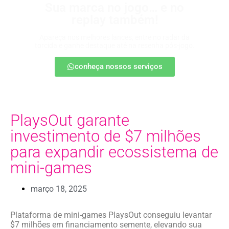
Sua marca no jogo… e no
replay também!
Apareça nos melhores lances, entre no radar da
torcida e ganhe destaque até na resenha pós-jogo.
conheça nossos serviços
PlaysOut garante
investimento de $7 milhões
para expandir ecossistema de
mini-games
março 18, 2025
Plataforma de mini-games PlaysOut conseguiu levantar
$7 milhões em financiamento semente, elevando sua