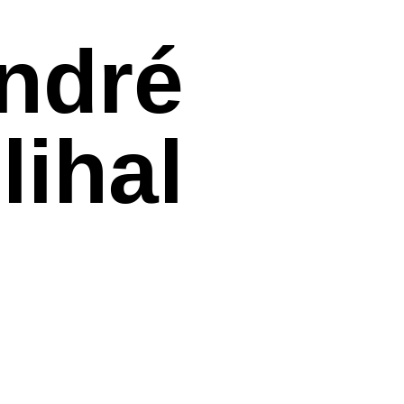
ndré
lihal