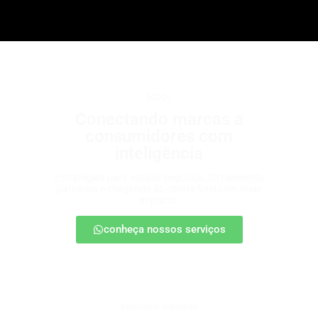
b2b2c
Conectando marcas a
consumidores com
inteligência
Estratégias para escalar negócios, fortalecendo
parcerias e chegando ao cliente final com mais
impacto.
conheça nossos serviços
patrocínio esportivo