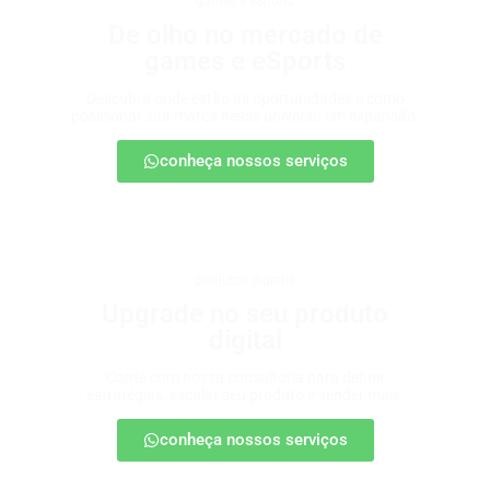
games e eSports
De olho no mercado de
games e eSports
Descubra onde estão as oportunidades e como
posicionar sua marca nesse universo em expansão.
conheça nossos serviços
produtos digitais
Upgrade no seu produto
digital
Conte com nossa consultoria para definir
estratégias, escalar seu produto e vender mais.
conheça nossos serviços