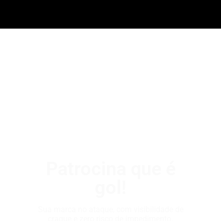
Patrocina que é
gol!
Sua marca no ataque, com visibilidade de
craque e zero risco de impedimento.