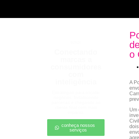
Po
de
b2b2c
Conectando
o 
marcas a
consumidores
com
inteligência
A Po
envo
Estratégias para escalar
Carn
negócios, fortalecendo
prev
parcerias e chegando ao
cliente final com mais
Um 
impacto.
inve
Civi
conheça nossos
dois
serviços
envo
agre