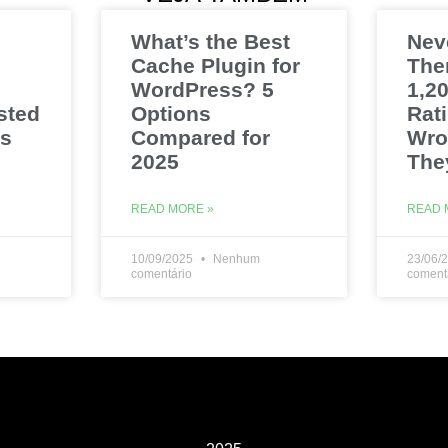
What’s the Best
Nev
Cache Plugin for
The
WordPress? 5
1,20
sted
Options
Rat
es
Compared for
Wro
2025
The
READ MORE »
READ 
10/09/2025
Nenhum
23/06/
comentário
coment