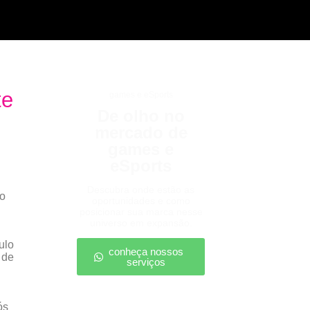
te
games e eSports
De olho no
mercado de
games e
eSports
Descubra onde estão as
 o
oportunidades e como
posicionar sua marca nesse
universo em expansão.
conheça nossos
serviços
ós