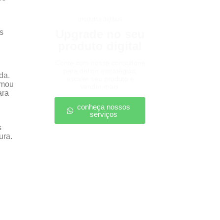
produtos digitais
Upgrade no seu
s
produto digital
Conte com nossa consultoria
para definir estratégias,
da.
escalar seu produto e
rmou
vender mais.
ara
conheça nossos
serviços
s
ura.