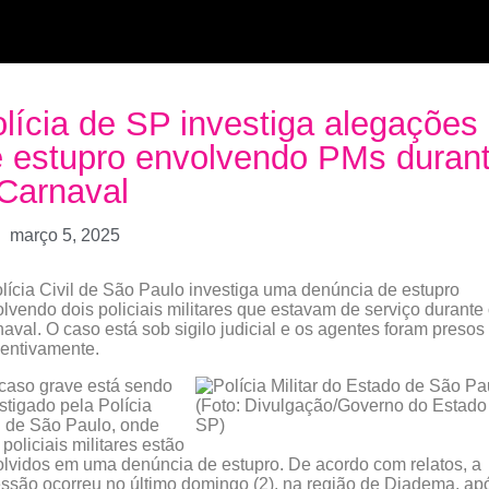
lícia de SP investiga alegações
 estupro envolvendo PMs duran
Carnaval
março 5, 2025
lícia Civil de São Paulo investiga uma denúncia de estupro
lvendo dois policiais militares que estavam de serviço durante
aval. O caso está sob sigilo judicial e os agentes foram presos
entivamente.
caso grave está sendo
stigado pela Polícia
l de São Paulo, onde
 policiais militares estão
lvidos em uma denúncia de estupro. De acordo com relatos, a
ssão ocorreu no último domingo (2), na região de Diadema, ap