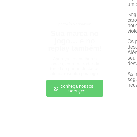
um b
Segu
caro
patrocínio esportivo
poli
viol
Sua marca no
jogo… e no
Os p
replay também!
desc
Além
seu 
Apareça nos melhores
desv
lances, entre no radar da
torcida e ganhe destaque
até na resenha pós-jogo.
As i
segu
nega
conheça nossos
serviços