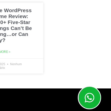
e WordPress
me Review:
0+ Five-Star
ings Can’t Be
ng…or Can
y?
MORE »
2025
Nenhum
ário