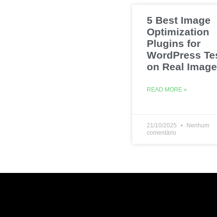
5 Best Image
Optimization
Plugins for
WordPress Te
on Real Imag
READ MORE »
21/10/2025
Nenhum
comentário