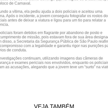
loco de Carnaval.
ndo a vítima, ela pediu ajuda a dois policiais e aceitou uma
na. Após o incidente, a jovem conseguiu fotografar os rostos do
ciais antes de deixar a viatura e ligou para um tio para relatar a
ência.
oliciais foram detidos em flagrante por abandono de posto e
umprimento de missão, pois estavam fora de sua área designa
 disso, a Secretaria da Segurança Pública de São Paulo reafi
compromisso com a legalidade e garantiu rigor nas punições p
ios de conduta.
nvestigações continuam, utilizando imagens das câmeras de
rança e exames periciais nos envolvidos, enquanto os policiai
m as acusações, alegando que a jovem teve um “surto” na viat
VEJA TAMBÉM