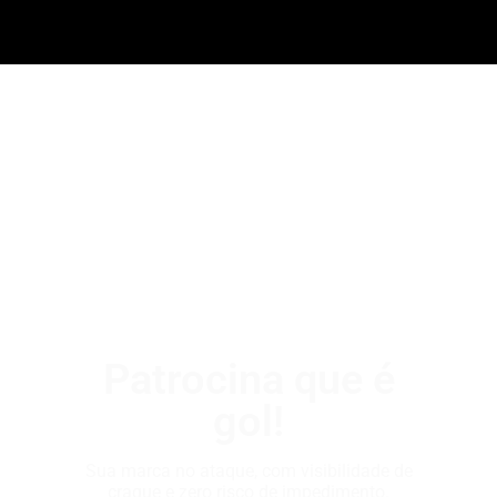
Patrocina que é
gol!
Sua marca no ataque, com visibilidade de
craque e zero risco de impedimento.