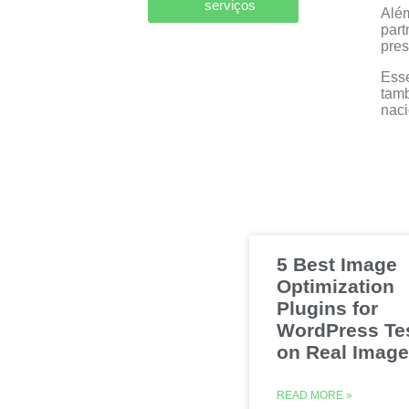
serviços
Além
part
pres
Esse
tamb
naci
5 Best Image
Optimization
Plugins for
WordPress Te
on Real Imag
READ MORE »