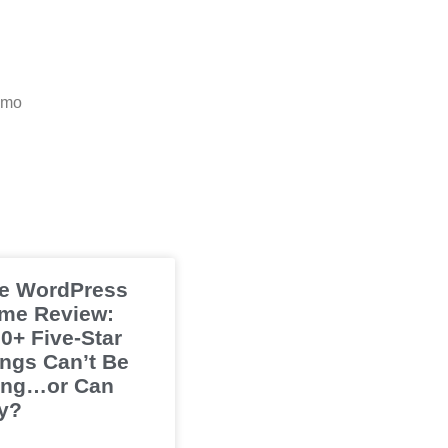
smo
e WordPress
me Review:
0+ Five-Star
ings Can’t Be
ng…or Can
y?