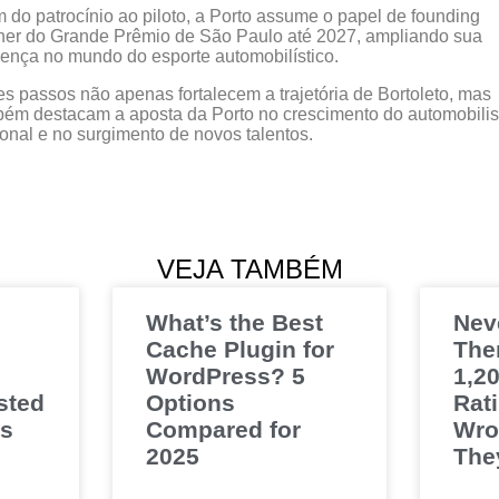
 do patrocínio ao piloto, a Porto assume o papel de founding
ner do Grande Prêmio de São Paulo até 2027, ampliando sua
ença no mundo do esporte automobilístico.
s passos não apenas fortalecem a trajetória de Bortoleto, mas
ém destacam a aposta da Porto no crescimento do automobili
onal e no surgimento de novos talentos.
VEJA TAMBÉM
What’s the Best
Nev
Cache Plugin for
The
WordPress? 5
1,20
sted
Options
Rat
es
Compared for
Wro
2025
The