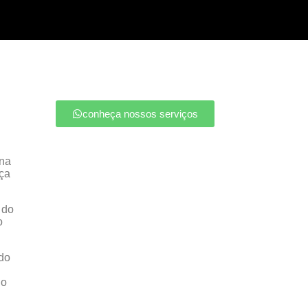
conheça nossos serviços
 na
ça
 do
o
do
 o