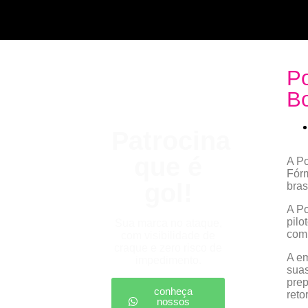
Po
Bo
Patrocina
que é
A Po
Fórm
gol!
bras
A Po
pilo
Sua marca no ataque,
com 
com visibilidade de
craque e zero risco de
A em
impedimento.
suas
prep
conheça
reto
nossos