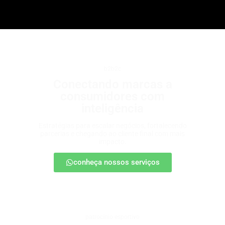
b2b2c
Conectando marcas a
consumidores com
inteligência
Estratégias para escalar negócios, fortalecendo
parcerias e chegando ao cliente final com mais
impacto.
conheça nossos serviços
patrocínio esportivo