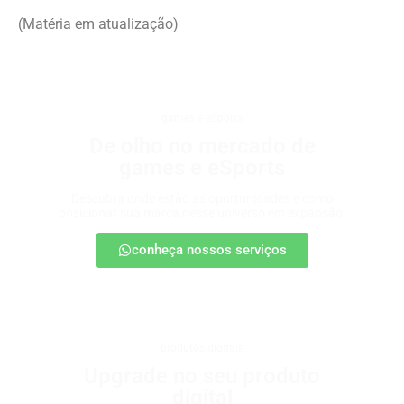
(Matéria em atualização)
games e eSports
De olho no mercado de
games e eSports
Descubra onde estão as oportunidades e como
posicionar sua marca nesse universo em expansão.
conheça nossos serviços
produtos digitais
Upgrade no seu produto
digital