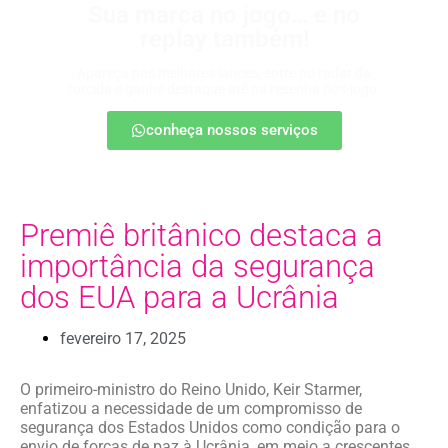
Sua marca no jogo… e no
replay também!
Apareça nos melhores lances, entre no radar da
torcida e ganhe destaque até na resenha pós-jogo.
conheça nossos serviços
Premiê britânico destaca a
importância da segurança
dos EUA para a Ucrânia
fevereiro 17, 2025
O primeiro-ministro do Reino Unido, Keir Starmer,
enfatizou a necessidade de um compromisso de
segurança dos Estados Unidos como condição para o
envio de forças de paz à Ucrânia, em meio a crescentes