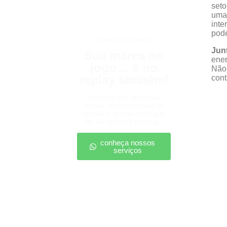
seto
uma 
inte
pode
patrocínio esportivo
Jun
Sua marca no
ener
jogo… e no
Não 
replay também!
con
Apareça nos melhores
lances, entre no radar da
torcida e ganhe destaque
até na resenha pós-jogo.
conheça nossos
serviços