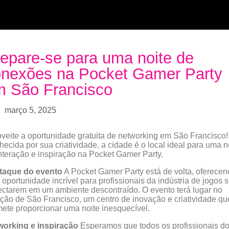
epare-se para uma noite de
onexões na Pocket Gamer Party
m São Francisco
março 5, 2025
veite a oportunidade gratuita de networking em São Francisco!
ecida por sua criatividade, a cidade é o local ideal para uma n
nteração e inspiração na Pocket Gamer Party.
taque do evento
A Pocket Gamer Party está de volta, oferece
oportunidade incrível para profissionais da indústria de jogos 
ctarem em um ambiente descontraído. O evento terá lugar no
ção de São Francisco, um centro de inovação e criatividade qu
ete proporcionar uma noite inesquecível.
working e inspiração
Esperamos que todos os profissionais d