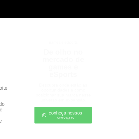
games e eSports
De olho no
mercado de
games e
eSports
Descubra onde estão as
oite
oportunidades e como
posicionar sua marca nesse
universo em expansão.
ndo
se
conheça nossos
serviços
e
o