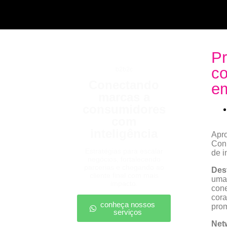
Pr
c
b2b2c
Conectando
e
marcas a
consumidores
com
inteligência
Apro
Conh
Estratégias para escalar
de i
negócios, fortalecendo
parcerias e chegando ao
Des
cliente final com mais
uma 
impacto.
cone
cora
conheça nossos
prom
serviços
Net