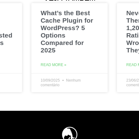
What’s the Best
Nev
Cache Plugin for
The
WordPress? 5
1,20
sted
Options
Rat
es
Compared for
Wro
2025
The
READ MORE »
READ 
10/09/2025
Nenhum
23/06/
comentário
coment