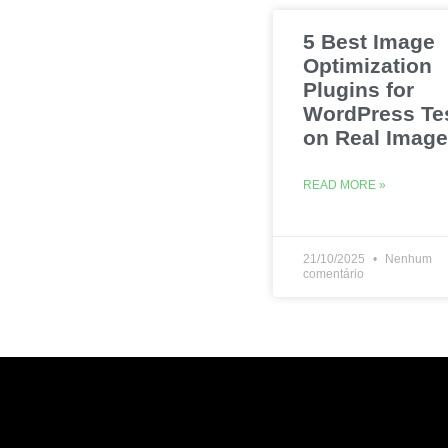
5 Best Image
Optimization
Plugins for
WordPress Te
on Real Imag
READ MORE »
21/10/2025
Nenhum
comentário