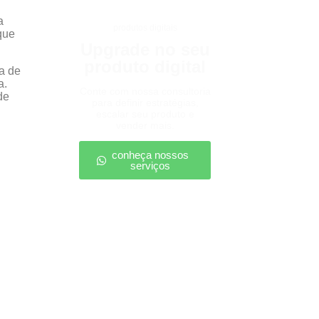
a
produtos digitais
que
Upgrade no seu
produto digital
a de
a.
Conte com nossa consultoria
de
para definir estratégias,
escalar seu produto e
vender mais.
conheça nossos
serviços