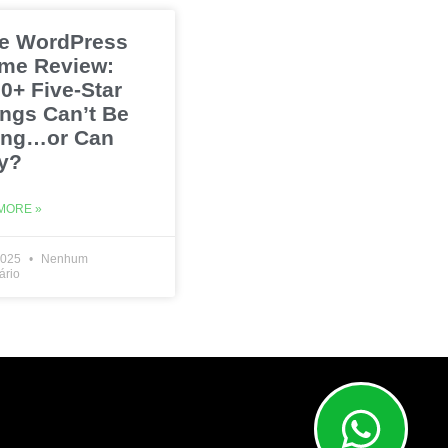
e WordPress
me Review:
0+ Five-Star
ings Can’t Be
ng…or Can
y?
MORE »
2025
Nenhum
ário