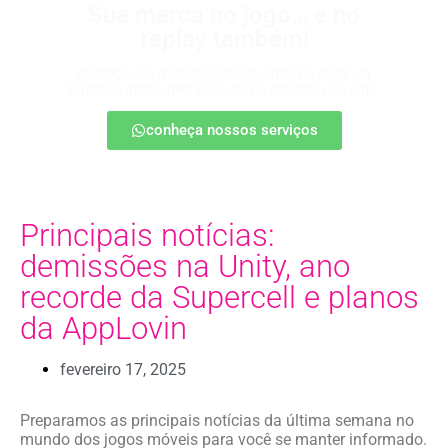
Sua marca no jogo… e no
replay também!
Apareça nos melhores lances, entre no radar da
torcida e ganhe destaque até na resenha pós-jogo.
conheça nossos serviços
Principais notícias:
demissões na Unity, ano
recorde da Supercell e planos
da AppLovin
fevereiro 17, 2025
Preparamos as principais notícias da última semana no
mundo dos jogos móveis para você se manter informado.