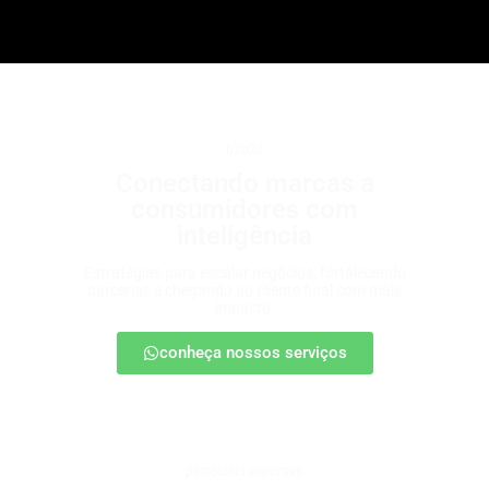
b2b2c
Conectando marcas a
consumidores com
inteligência
Estratégias para escalar negócios, fortalecendo
parcerias e chegando ao cliente final com mais
impacto.
conheça nossos serviços
patrocínio esportivo