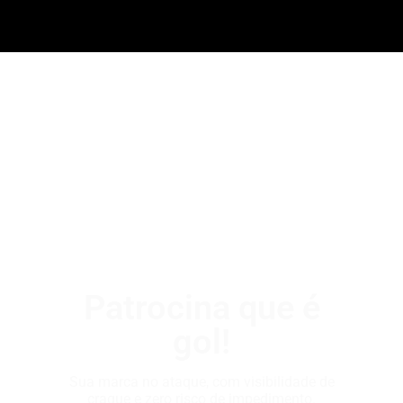
Patrocina que é
gol!
Sua marca no ataque, com visibilidade de
craque e zero risco de impedimento.