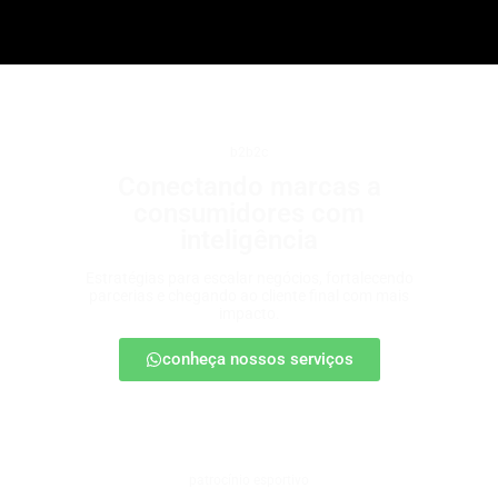
b2b2c
Conectando marcas a
consumidores com
inteligência
Estratégias para escalar negócios, fortalecendo
parcerias e chegando ao cliente final com mais
impacto.
conheça nossos serviços
patrocínio esportivo