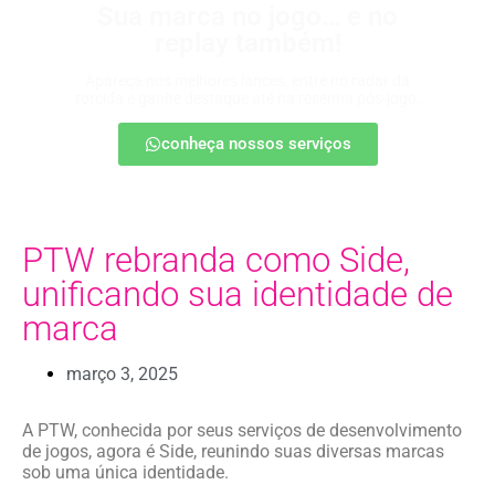
Sua marca no jogo… e no
replay também!
Apareça nos melhores lances, entre no radar da
torcida e ganhe destaque até na resenha pós-jogo.
conheça nossos serviços
PTW rebranda como Side,
unificando sua identidade de
marca
março 3, 2025
A PTW, conhecida por seus serviços de desenvolvimento
de jogos, agora é Side, reunindo suas diversas marcas
sob uma única identidade.