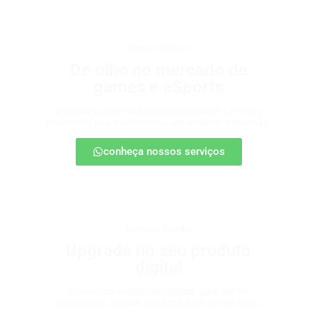
games e eSports
De olho no mercado de
games e eSports
Descubra onde estão as oportunidades e como
posicionar sua marca nesse universo em expansão.
conheça nossos serviços
produtos digitais
Upgrade no seu produto
digital
Conte com nossa consultoria para definir
estratégias, escalar seu produto e vender mais.