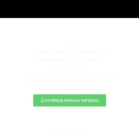
b2b2c
Conectando marcas a
consumidores com
inteligência
Estratégias para escalar negócios, fortalecendo
parcerias e chegando ao cliente final com mais
impacto.
conheça nossos serviços
patrocínio esportivo