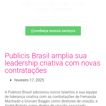
Sua marca no jogo… e no
replay também!
Apareça nos melhores lances, entre no radar da
torcida e ganhe destaque até na resenha pós-jogo.
conheça nossos serviços
Publicis Brasil amplia sua
leadership criativa com novas
contratações
fevereiro 17, 2025
A Publicis Brasil adicionou novos talentos à sua equipe
de liderança criativa com as contratações de Fernanda
Machado e Giovani Baggio como diretores de criação, e
André Batista como diretor de criação associado.