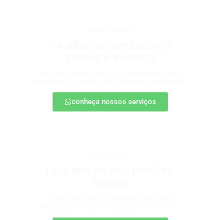
games e eSports
De olho no mercado de
games e eSports
Descubra onde estão as oportunidades e como
posicionar sua marca nesse universo em expansão.
conheça nossos serviços
produtos digitais
Upgrade no seu produto
digital
Conte com nossa consultoria para definir
estratégias, escalar seu produto e vender mais.