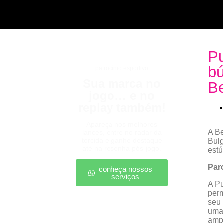
P
bú
patrocínio esportivo
Sua marca no
B
jogo… e no
replay também!
Apareça nos melhores
A Be
lances, entre no radar da
torcida e ganhe destaque
Bulg
até na resenha pós-jogo.
estú
Parc
conheça nossos
serviços
A Pu
perm
seu 
uma 
ampl