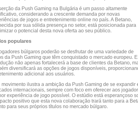
serção da Push Gaming na Bulgária é um passo altamente
ificativo, considerando a crescente demanda por novas
riências de jogos e entretenimento online no país. A Betano,
ecida por sua sólida presença no setor, está posicionada para
mizar o potencial desta nova oferta ao seu público.
ulos populares
ogadores búlgaros poderão se desfrutar de uma variedade de
los da Push Gaming que têm conquistado o mercado europeu. E
odução não apenas fortalecerá a base de clientes da Betano, m
ém diversificará as opções de jogos disponíveis, proporciona
etenimento adicional aos usuários.
 movimento ilustra a ambição da Push Gaming de se expandir
ados internacionais, sempre com foco em oferecer aos jogado
or experiência de jogo possível. O estúdio está esperançoso s
pacto positivo que esta nova colaboração trará tanto para a Be
to para seus próprios títulos no mercado búlgaro.