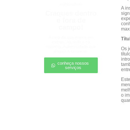
embaixadores
A in
Craques dentro
sign
expe
e fora de
conh
campo!
maxi
A cara da sua marca em
Tít
campo, na rede e na
resenha. Autenticidade que
Os j
engaja e converte.
títu
intr
conheça nossos
tamb
serviços
entr
Este
merc
melh
o im
quan