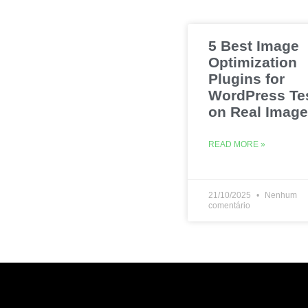
5 Best Image
Optimization
Plugins for
WordPress Te
on Real Imag
READ MORE »
21/10/2025
Nenhum
comentário