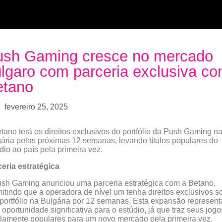
ush Gaming cresce no mercado
lgaro com parceria exclusiva c
etano
fevereiro 25, 2025
tano terá os direitos exclusivos do portfólio da Push Gaming n
ária pelas próximas 12 semanas, levando títulos populares do
dio ao país pela primeira vez.
eria estratégica
sh Gaming anunciou uma parceria estratégica com a Betano,
itindo que a operadora de nível um tenha direitos exclusivos s
portfólio na Bulgária por 12 semanas. Esta expansão represent
oportunidade significativa para o estúdio, já que traz seus jogo
amente populares para um novo mercado pela primeira vez.