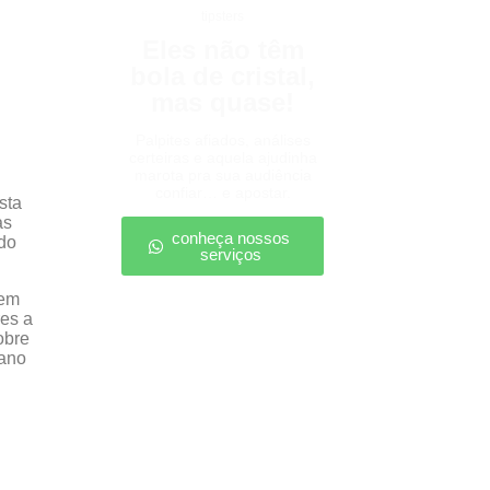
tipsters
Eles não têm
bola de cristal,
mas quase!
Palpites afiados, análises
certeiras e aquela ajudinha
marota pra sua audiência
confiar… e apostar.
sta
as
conheça nossos
ndo
serviços
 em
res a
obre
tano