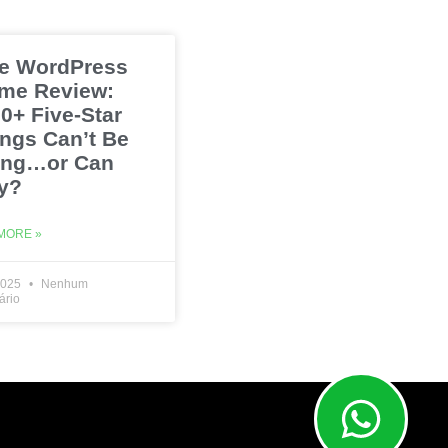
e WordPress
me Review:
0+ Five-Star
ings Can’t Be
ng…or Can
y?
MORE »
2025
Nenhum
ário