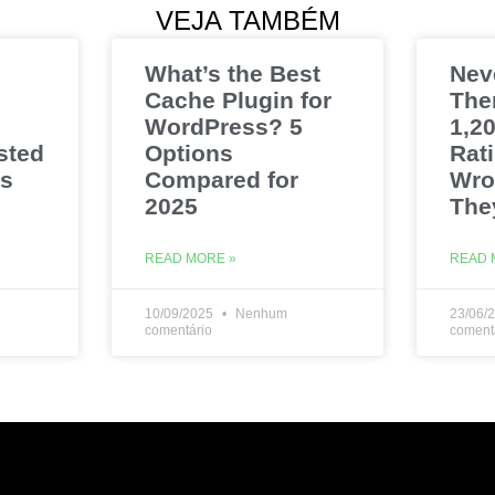
VEJA TAMBÉM
What’s the Best
Nev
Cache Plugin for
The
WordPress? 5
1,20
sted
Options
Rat
es
Compared for
Wro
2025
The
READ MORE »
READ 
10/09/2025
Nenhum
23/06/
comentário
coment