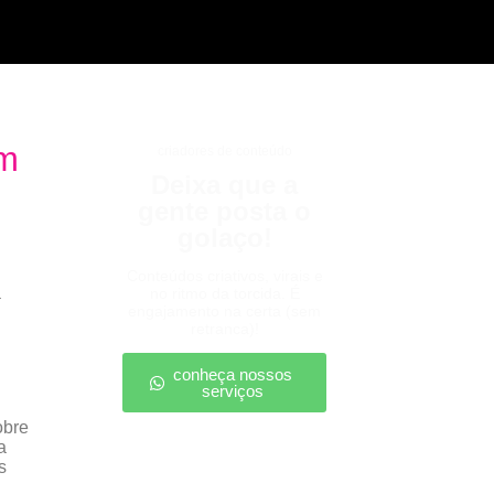
om
criadores de conteúdo
Deixa que a
gente posta o
golaço!
Conteúdos criativos, virais e
a
no ritmo da torcida. É
engajamento na certa (sem
retranca)!
conheça nossos
serviços
obre
a
s