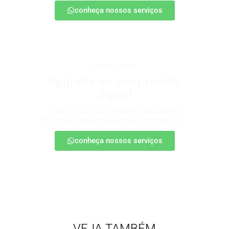
conheça nossos serviços
produtos digitais
Upgrade no seu produto
digital
Conte com nossa consultoria para definir
estratégias, escalar seu produto e vender mais.
conheça nossos serviços
VEJA TAMBÉM