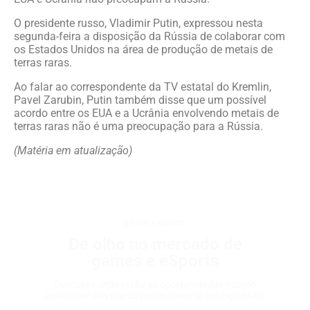
O presidente russo, Vladimir Putin, expressou nesta
segunda-feira a disposição da Rússia de colaborar com
os Estados Unidos na área de produção de metais de
terras raras.
Ao falar ao correspondente da TV estatal do Kremlin,
Pavel Zarubin, Putin também disse que um possível
acordo entre os EUA e a Ucrânia envolvendo metais de
terras raras não é uma preocupação para a Rússia.
(Matéria em atualização)
games e eSports
De olho no mercado de
games e eSports
Descubra onde estão as oportunidades e como
posicionar sua marca nesse universo em expansão.