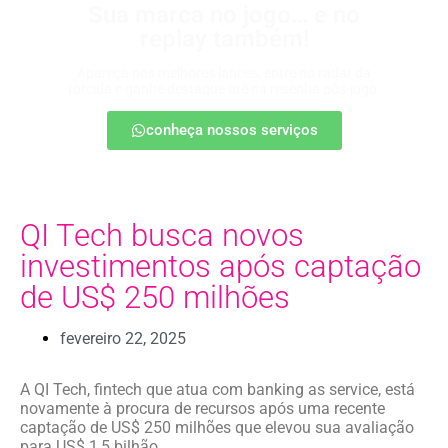
Sua marca no jogo… e no
replay também!
Apareça nos melhores lances, entre no radar da
torcida e ganhe destaque até na resenha pós-jogo.
conheça nossos serviços
QI Tech busca novos
investimentos após captação
de US$ 250 milhões
fevereiro 22, 2025
A QI Tech, fintech que atua com banking as service, está
novamente à procura de recursos após uma recente
captação de US$ 250 milhões que elevou sua avaliação
para US$ 1,5 bilhão.