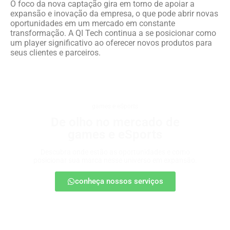
O foco da nova captação gira em torno de apoiar a
expansão e inovação da empresa, o que pode abrir novas
oportunidades em um mercado em constante
transformação. A QI Tech continua a se posicionar como
um player significativo ao oferecer novos produtos para
seus clientes e parceiros.
games e eSports
De olho no mercado de
games e eSports
Descubra onde estão as oportunidades e como
posicionar sua marca nesse universo em expansão.
conheça nossos serviços