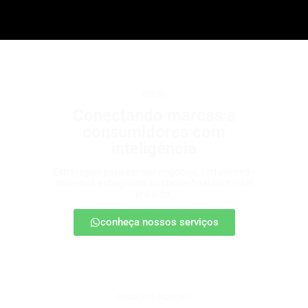
b2b2c
Conectando marcas a
consumidores com
inteligência
Estratégias para escalar negócios, fortalecendo
parcerias e chegando ao cliente final com mais
impacto.
conheça nossos serviços
patrocínio esportivo