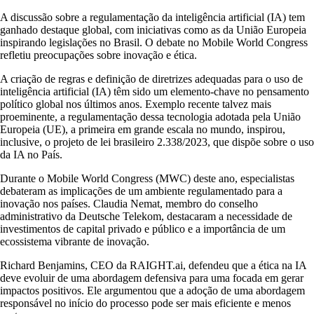
A discussão sobre a regulamentação da inteligência artificial (IA) tem
ganhado destaque global, com iniciativas como as da União Europeia
inspirando legislações no Brasil. O debate no Mobile World Congress
refletiu preocupações sobre inovação e ética.
A criação de regras e definição de diretrizes adequadas para o uso de
inteligência artificial (IA) têm sido um elemento-chave no pensamento
político global nos últimos anos. Exemplo recente talvez mais
proeminente, a regulamentação dessa tecnologia adotada pela União
Europeia (UE), a primeira em grande escala no mundo, inspirou,
inclusive, o projeto de lei brasileiro 2.338/2023, que dispõe sobre o uso
da IA no País.
Durante o Mobile World Congress (MWC) deste ano, especialistas
debateram as implicações de um ambiente regulamentado para a
inovação nos países. Claudia Nemat, membro do conselho
administrativo da Deutsche Telekom, destacaram a necessidade de
investimentos de capital privado e público e a importância de um
ecossistema vibrante de inovação.
Richard Benjamins, CEO da RAIGHT.ai, defendeu que a ética na IA
deve evoluir de uma abordagem defensiva para uma focada em gerar
impactos positivos. Ele argumentou que a adoção de uma abordagem
responsável no início do processo pode ser mais eficiente e menos