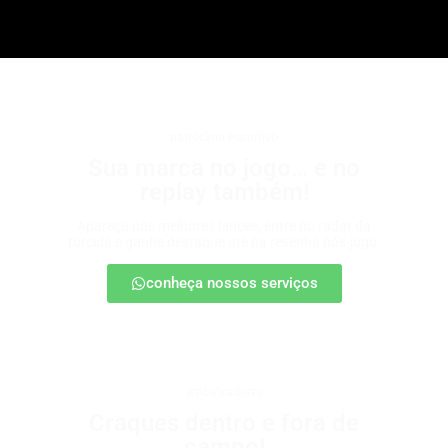
patrocínio esportivo
Sua marca no jogo… e no
replay também!
Apareça nos melhores lances, entre no radar da
torcida e ganhe destaque até na resenha pós-jogo.
conheça nossos serviços
embaixadores
Craques dentro e fora de
campo!