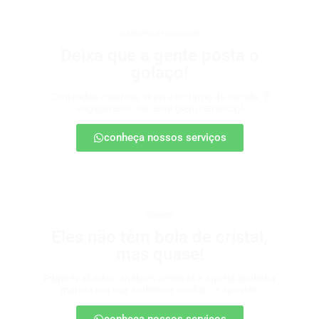
criadores de conteúdo
Deixa que a gente posta o
golaço!
Conteúdos criativos, virais e no ritmo da torcida. É
engajamento na certa (sem retranca)!
conheça nossos serviços
tipsters
Eles não têm bola de cristal,
mas quase!
Palpites afiados, análises certeiras e aquela ajudinha
marota pra sua audiência confiar… e apostar.