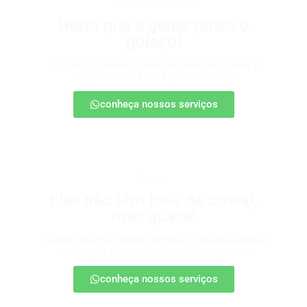
criadores de conteúdo
Deixa que a gente posta o
golaço!
Conteúdos criativos, virais e no ritmo da torcida. É
engajamento na certa (sem retranca)!
conheça nossos serviços
tipsters
Eles não têm bola de cristal,
mas quase!
Palpites afiados, análises certeiras e aquela ajudinha
marota pra sua audiência confiar… e apostar.
conheça nossos serviços