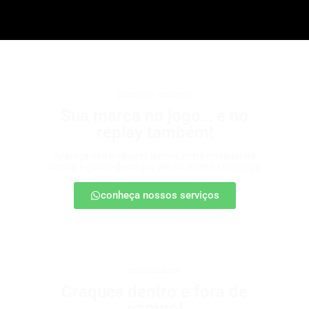
patrocínio esportivo
Sua marca no jogo… e no
replay também!
Apareça nos melhores lances, entre no radar da
torcida e ganhe destaque até na resenha pós-jogo.
conheça nossos serviços
embaixadores
Craques dentro e fora de
campo!