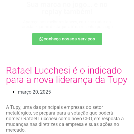
Sua marca no jogo… e no
replay também!
Apareça nos melhores lances, entre no radar da
torcida e ganhe destaque até na resenha pós-jogo.
conheça nossos serviços
Rafael Lucchesi é o indicado
para a nova liderança da Tupy
março 20, 2025
A Tupy, uma das principais empresas do setor
metalúrgico, se prepara para a votação que poderá
nomear Rafael Lucchesi como novo CEO, em resposta a
mudanças nas diretrizes da empresa e suas ações no
mercado.