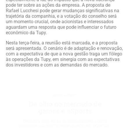
pode ter sobre as ações da empresa. A proposta de
Rafael Lucchesi pode gerar mudanças significativas na
trajetória da companhia, e a votação do conselho será
um momento crucial, onde acionistas e interessados
aguardam uma resposta que pode influenciar o futuro
econômico da Tupy.
Nesta terça-feira, a reunião está marcada, e a proposta
será apresentada. O cenário é de adaptação e renovação,
com a expectativa de que a nova gestão traga um fôlego
às operações da Tupy, em sinergia com as expectativas
dos investidores e com as demandas do mercado.
games e eSports
De olho no mercado de
games e eSports
Descubra onde estão as oportunidades e como
posicionar sua marca nesse universo em expansão.