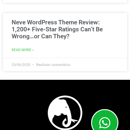
Neve WordPress Theme Review:
1,200+ Five-Star Ratings Can’t Be
Wrong…or Can They?
READ MORE »
23/06/2025
Nenhum comentário