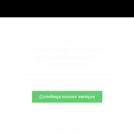
b2b2c
Conectando marcas a
consumidores com
inteligência
Estratégias para escalar negócios, fortalecendo
parcerias e chegando ao cliente final com mais
impacto.
conheça nossos serviços
patrocínio esportivo