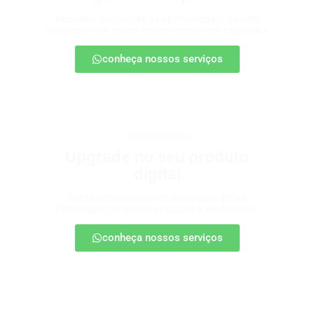
Descubra onde estão as oportunidades e como
posicionar sua marca nesse universo em expansão.
conheça nossos serviços
produtos digitais
Upgrade no seu produto
digital
Conte com nossa consultoria para definir
estratégias, escalar seu produto e vender mais.
conheça nossos serviços