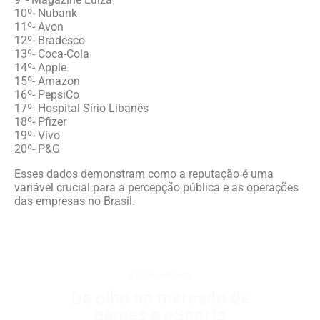
10º- Nubank
11º- Avon
12º- Bradesco
13º- Coca-Cola
14º- Apple
15º- Amazon
16º- PepsiCo
17º- Hospital Sírio Libanês
18º- Pfizer
19º- Vivo
20º- P&G
Esses dados demonstram como a reputação é uma
variável crucial para a percepção pública e as operações
das empresas no Brasil.
games e eSports
De olho no mercado de
games e eSports