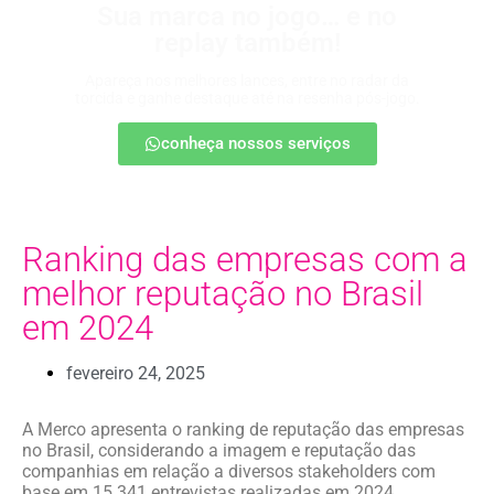
Sua marca no jogo… e no
replay também!
Apareça nos melhores lances, entre no radar da
torcida e ganhe destaque até na resenha pós-jogo.
conheça nossos serviços
Ranking das empresas com a
melhor reputação no Brasil
em 2024
fevereiro 24, 2025
A Merco apresenta o ranking de reputação das empresas
no Brasil, considerando a imagem e reputação das
companhias em relação a diversos stakeholders com
base em 15.341 entrevistas realizadas em 2024.