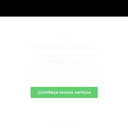
b2b2c
Conectando marcas a
consumidores com
inteligência
Estratégias para escalar negócios, fortalecendo
parcerias e chegando ao cliente final com mais
impacto.
conheça nossos serviços
patrocínio esportivo