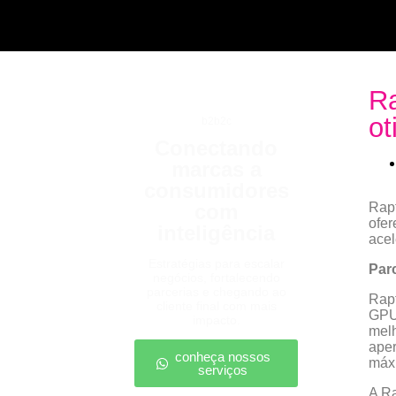
Ra
ot
b2b2c
Conectando
marcas a
consumidores
com
Rapt
ofe
inteligência
acel
Estratégias para escalar
Parc
negócios, fortalecendo
parcerias e chegando ao
Rapt
cliente final com mais
GPUs
impacto.
melh
aper
conheça nossos
máx
serviços
A Ra