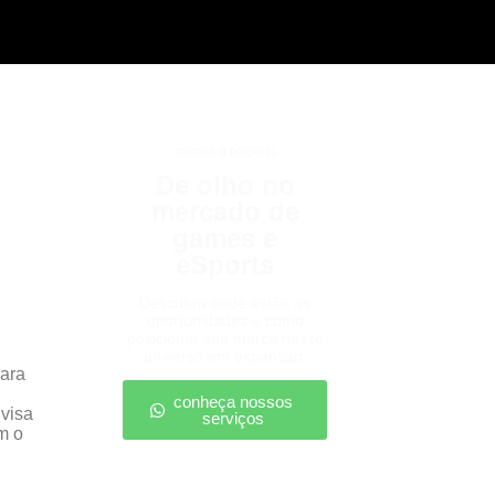
games e eSports
De olho no
mercado de
games e
eSports
Descubra onde estão as
oportunidades e como
posicionar sua marca nesse
universo em expansão.
para
conheça nossos
 visa
serviços
m o
.