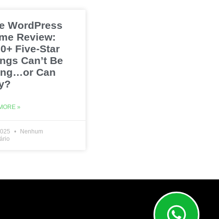
e WordPress
me Review:
0+ Five-Star
ings Can’t Be
ng…or Can
y?
MORE »
2025
Nenhum
ário