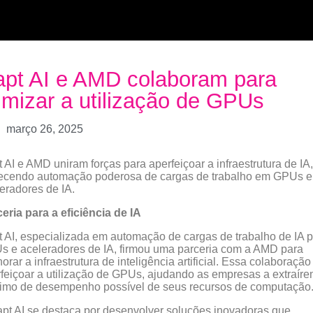
pt AI e AMD colaboram para
imizar a utilização de GPUs
março 26, 2025
 AI e AMD uniram forças para aperfeiçoar a infraestrutura de IA,
recendo automação poderosa de cargas de trabalho em GPUs e
eradores de IA.
eria para a eficiência de IA
 AI, especializada em automação de cargas de trabalho de IA 
 e aceleradores de IA, firmou uma parceria com a AMD para
orar a infraestrutura de inteligência artificial. Essa colaboração
feiçoar a utilização de GPUs, ajudando as empresas a extraíre
imo de desempenho possível de seus recursos de computação
pt AI se destaca por desenvolver soluções inovadoras que