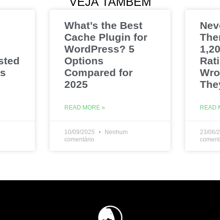
VEJA TAMBÉM
What’s the Best
Nev
Cache Plugin for
The
WordPress? 5
1,20
sted
Options
Rat
es
Compared for
Wro
2025
The
READ MORE »
READ 
10/09/2025
Nenhum
23/06/
comentário
coment