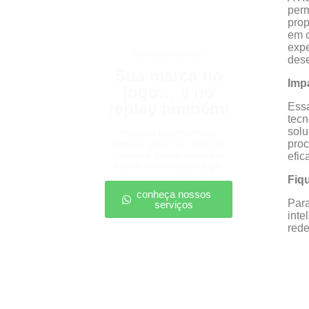
perm
prop
em c
expe
patrocínio esportivo
dese
Sua marca no
Imp
jogo… e no
replay também!
Essa
tecn
solu
Apareça nos melhores
lances, entre no radar da
proc
torcida e ganhe destaque
efic
até na resenha pós-jogo.
Fiq
conheça nossos
Para
serviços
inte
rede