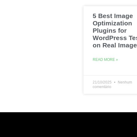
5 Best Image
Optimization
Plugins for
WordPress Te
on Real Imag
READ MORE »
21/10/2025
Nenhum
comentário