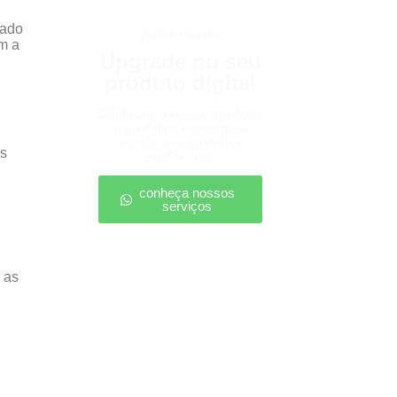
cado
produtos digitais
m a
Upgrade no seu
produto digital
Conte com nossa consultoria
para definir estratégias,
escalar seu produto e
as
vender mais.
conheça nossos
serviços
e as