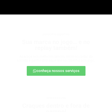
patrocínio esportivo
Sua marca no jogo… e no
replay também!
Apareça nos melhores lances, entre no radar da
torcida e ganhe destaque até na resenha pós-jogo.
conheça nossos serviços
embaixadores
Craques dentro e fora de
campo!