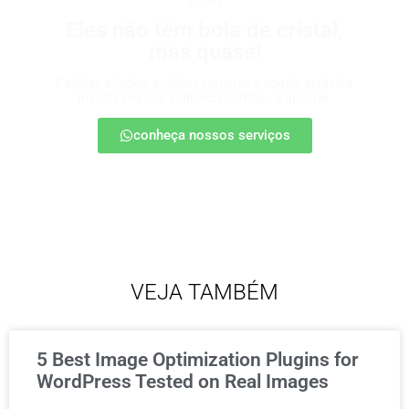
tipsters
Eles não têm bola de cristal,
mas quase!
Palpites afiados, análises certeiras e aquela ajudinha
marota pra sua audiência confiar… e apostar.
conheça nossos serviços
VEJA TAMBÉM
5 Best Image Optimization Plugins for
WordPress Tested on Real Images