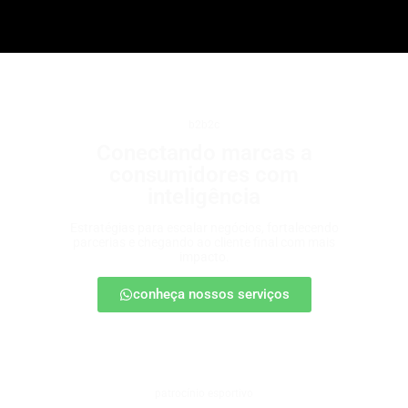
b2b2c
Conectando marcas a
consumidores com
inteligência
Estratégias para escalar negócios, fortalecendo
parcerias e chegando ao cliente final com mais
impacto.
conheça nossos serviços
patrocínio esportivo