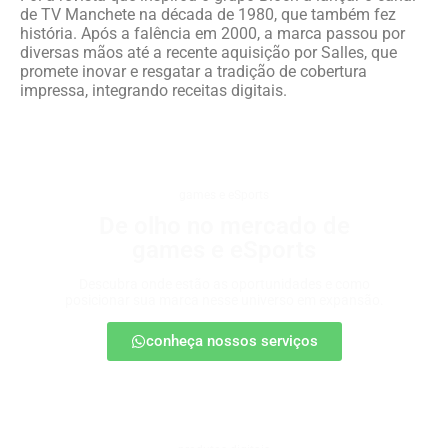
de TV Manchete na década de 1980, que também fez
história. Após a falência em 2000, a marca passou por
diversas mãos até a recente aquisição por Salles, que
promete inovar e resgatar a tradição de cobertura
impressa, integrando receitas digitais.
games e eSports
De olho no mercado de
games e eSports
Descubra onde estão as oportunidades e como
posicionar sua marca nesse universo em expansão.
conheça nossos serviços