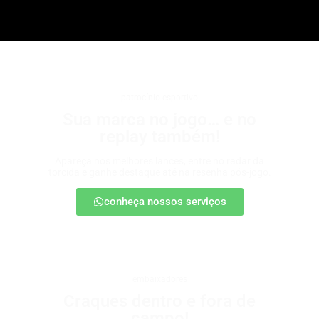
patrocínio esportivo
Sua marca no jogo… e no
replay também!
Apareça nos melhores lances, entre no radar da
torcida e ganhe destaque até na resenha pós-jogo.
conheça nossos serviços
embaixadores
Craques dentro e fora de
campo!