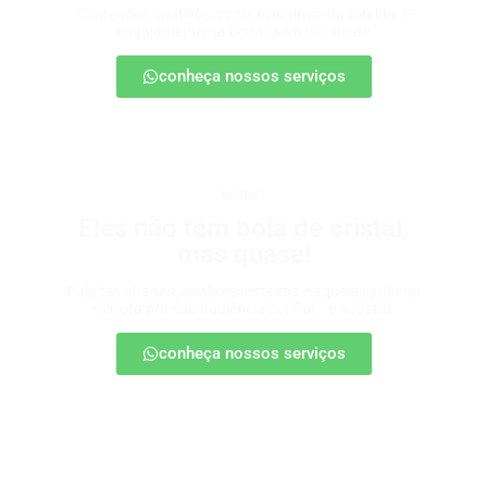
Conteúdos criativos, virais e no ritmo da torcida. É
engajamento na certa (sem retranca)!
conheça nossos serviços
tipsters
Eles não têm bola de cristal,
mas quase!
Palpites afiados, análises certeiras e aquela ajudinha
marota pra sua audiência confiar… e apostar.
conheça nossos serviços